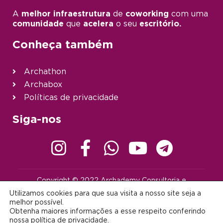
A
melhor infraestrutura
de
coworking
com uma
comunidade
que
acelera
o seu
escritório.
Conheça também
Archathon
Archabox
Políticas de privacidade
Siga-nos
Copyright © 2022 Archademy Consultoria e
Desenvolvimento de Tecnologia Ltda. | Todos os direitos
Utilizamos cookies para que sua visita a nosso site seja a
reservados |
contato@archademy.com.br
|
CNPJ 22.401.703/0001-64
melhor possível.
Obtenha maiores informações a esse respeito conferindo
Desenvolvido por:
nossa
política de privacidade
.