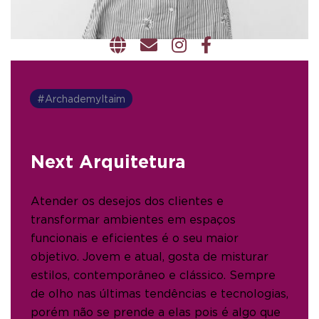
#ArchademyItaim
Next Arquitetura
Atender os desejos dos clientes e
transformar ambientes em espaços
funcionais e eficientes é o seu maior
objetivo. Jovem e atual, gosta de misturar
estilos, contemporâneo e clássico. Sempre
de olho nas últimas tendências e tecnologias,
porém não se prende a elas pois é algo que