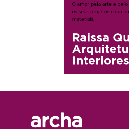
O amor pela arte e pelo
os seus projetos e condu
materiais.
Raissa Qu
Arquitetu
Interiore