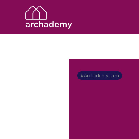
#ArchademyItaim