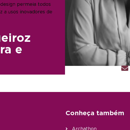
 design permeia todos
z a usos inovadores de
eiroz
ra e
s
Conheça também
Archathon