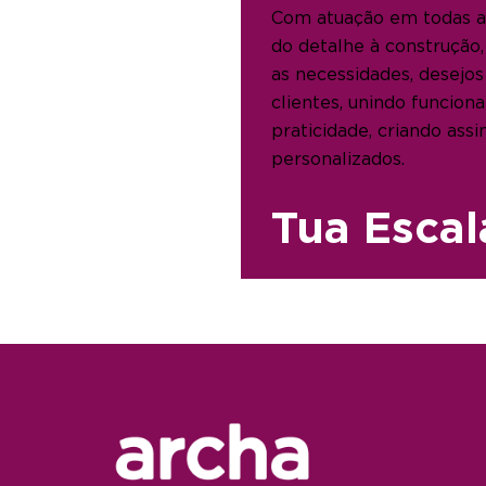
Com atuação em todas a
do detalhe à construção,
as necessidades, desejos
clientes, unindo funciona
praticidade, criando ass
personalizados.
Tua Escal