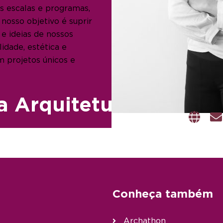
s escalas e programas,
 nosso objetivo é suprir
 e ideias de nossos
lidade, estética e
im projetos únicos e
a Arquitetura
Conheça também
Archathon