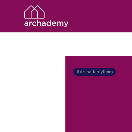
#ArchademyItaim