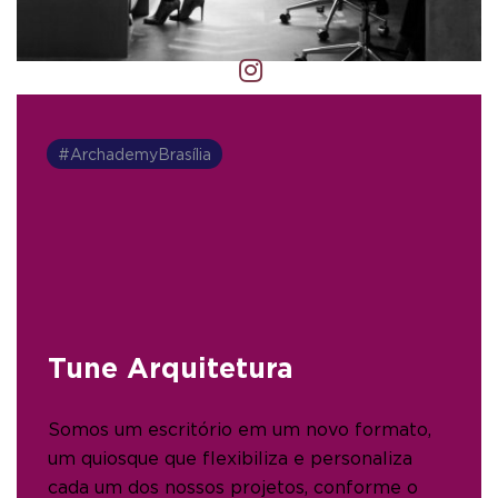
#ArchademyBrasília
Tune Arquitetura
Somos um escritório em um novo formato,
um quiosque que flexibiliza e personaliza
cada um dos nossos projetos, conforme o