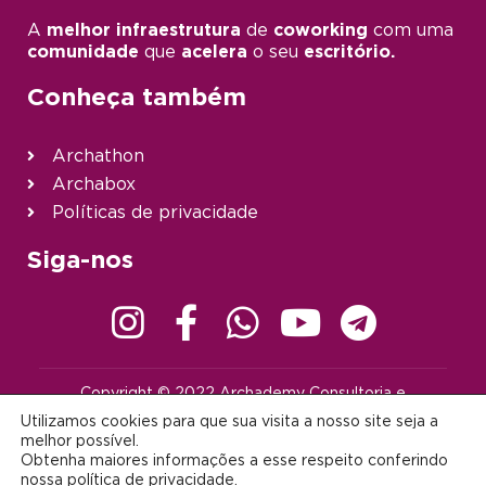
A
melhor infraestrutura
de
coworking
com uma
comunidade
que
acelera
o seu
escritório.
Conheça também
Archathon
Archabox
Políticas de privacidade
Siga-nos
Copyright © 2022 Archademy Consultoria e
Desenvolvimento de Tecnologia Ltda. | Todos os direitos
Utilizamos cookies para que sua visita a nosso site seja a
reservados |
contato@archademy.com.br
|
CNPJ 22.401.703/0001-64
melhor possível.
Obtenha maiores informações a esse respeito conferindo
Desenvolvido por:
nossa
política de privacidade
.