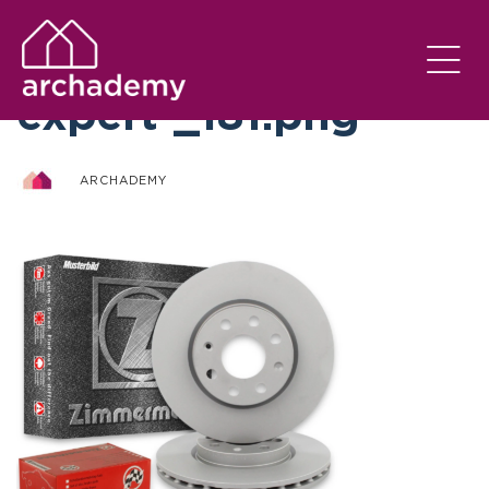
otto-zimmermann-
expert-_181.png
ARCHADEMY