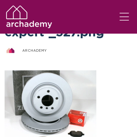
otto-zimmermann-
expert-_527.png
ARCHADEMY