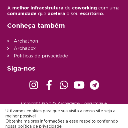
A
melhor infraestrutura
de
coworking
com uma
comunidade
que
acelera
o seu
escritório.
Conheça também
Archathon
Archabox
Políticas de privacidade
Siga-nos
Copyright © 2022 Archademy Consultoria e
Desenvolvimento de Tecnologia Ltda. | Todos os direitos
Utilizamos cookies para que sua visita a nosso site seja a
reservados |
contato@archademy.com.br
|
CNPJ 22.401.703/0001-64
melhor possível.
Obtenha maiores informações a esse respeito conferindo
Desenvolvido por:
nossa
política de privacidade
.