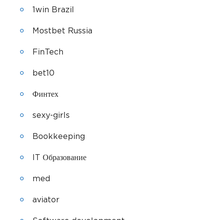
1win Brazil
Mostbet Russia
FinTech
bet10
Финтех
sexy-girls
Bookkeeping
IT Образование
med
aviator