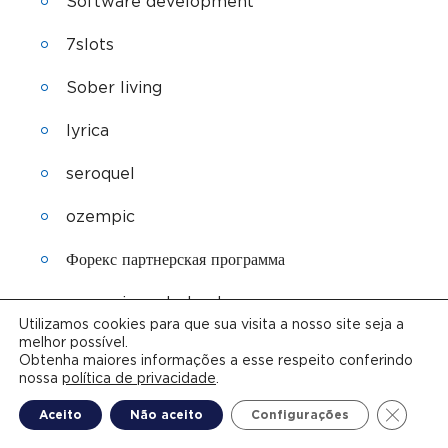
Software development
7slots
Sober living
lyrica
seroquel
ozempic
Форекс партнерская программа
ozempic nederland
Utilizamos cookies para que sua visita a nosso site seja a
melhor possível.
Новости Криптовалют
Obtenha maiores informações a esse respeito conferindo
nossa
política de privacidade
.
Gambling
Close G
Aceito
Não aceito
Configurações
vavada