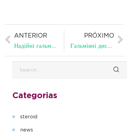
ANTERIOR
PRÓXIMO
Надійні гальма Zimmermann для VW Transporter T5 — безпека та довговічність – Барабан тормозной: надежная основа классических барабанных тормозов ::
Гальмівні диски Zimmermann для Renault Laguna I: безпека та якість – Как выбрать тормозные колодки для авто?
Categorias
steroid
news