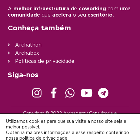
A
melhor infraestrutura
de
coworking
com uma
comunidade
que
acelera
o seu
escritório.
Conheça também
Archathon
Archabox
Políticas de privacidade
Siga-nos
Copyright © 2022 Archademy Consultoria e
Desenvolvimento de Tecnologia Ltda. | Todos os direitos
Utilizamos cookies para que sua visita a nosso site seja a
reservados |
contato@archademy.com.br
|
CNPJ 22.401.703/0001-64
melhor possível.
Obtenha maiores informações a esse respeito conferindo
Desenvolvido por:
nossa
política de privacidade
.