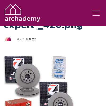
otto-zimmermann-
expert-_420.png
ARCHADEMY