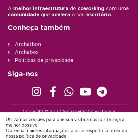
A
melhor infraestrutura
de
coworking
com uma
comunidade
que
acelera
o seu
escritório.
Conheça também
Archathon
Archabox
Políticas de privacidade
Siga-nos
Copyright © 2022 Archademy Consultoria e
Desenvolvimento de Tecnologia Ltda. | Todos os direitos
Utilizamos cookies para que sua visita a nosso site seja a
reservados |
contato@archademy.com.br
|
CNPJ 22.401.703/0001-64
melhor possível.
Obtenha maiores informações a esse respeito conferindo
Desenvolvido por:
nossa
política de privacidade
.