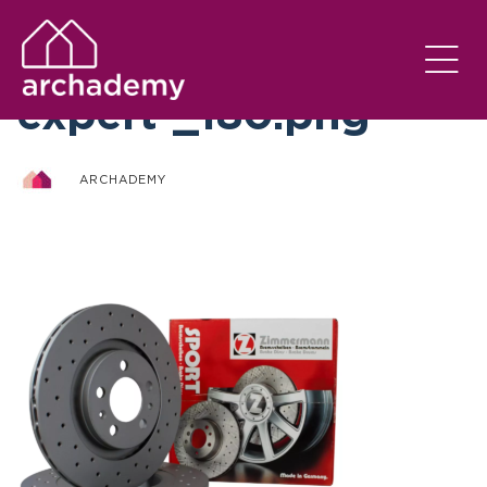
otto-zimmermann-
expert-_180.png
ARCHADEMY