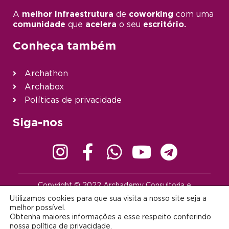
A
melhor infraestrutura
de
coworking
com uma
comunidade
que
acelera
o seu
escritório.
Conheça também
Archathon
Archabox
Políticas de privacidade
Siga-nos
Copyright © 2022 Archademy Consultoria e
Desenvolvimento de Tecnologia Ltda. | Todos os direitos
Utilizamos cookies para que sua visita a nosso site seja a
reservados |
contato@archademy.com.br
|
CNPJ 22.401.703/0001-64
melhor possível.
Obtenha maiores informações a esse respeito conferindo
Desenvolvido por:
nossa
política de privacidade
.