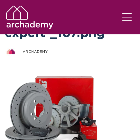
otto-zimmermann-
expert-_107.png
ARCHADEMY