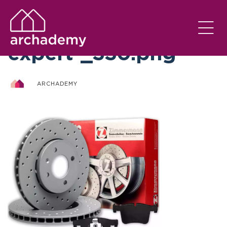
otto-zimmermann-
expert-_330.png
ARCHADEMY