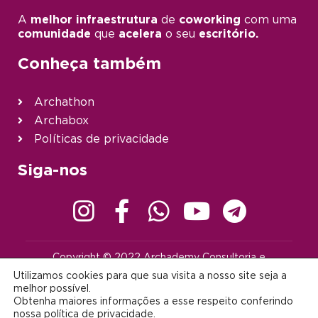
A
melhor infraestrutura
de
coworking
com uma
comunidade
que
acelera
o seu
escritório.
Conheça também
Archathon
Archabox
Políticas de privacidade
Siga-nos
Copyright © 2022 Archademy Consultoria e
Desenvolvimento de Tecnologia Ltda. | Todos os direitos
Utilizamos cookies para que sua visita a nosso site seja a
reservados |
contato@archademy.com.br
|
CNPJ 22.401.703/0001-64
melhor possível.
Obtenha maiores informações a esse respeito conferindo
Desenvolvido por:
nossa
política de privacidade
.