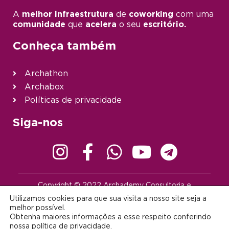
A
melhor infraestrutura
de
coworking
com uma
comunidade
que
acelera
o seu
escritório.
Conheça também
Archathon
Archabox
Políticas de privacidade
Siga-nos
Copyright © 2022 Archademy Consultoria e
Desenvolvimento de Tecnologia Ltda. | Todos os direitos
Utilizamos cookies para que sua visita a nosso site seja a
reservados |
contato@archademy.com.br
|
CNPJ 22.401.703/0001-64
melhor possível.
Obtenha maiores informações a esse respeito conferindo
Desenvolvido por:
nossa
política de privacidade
.