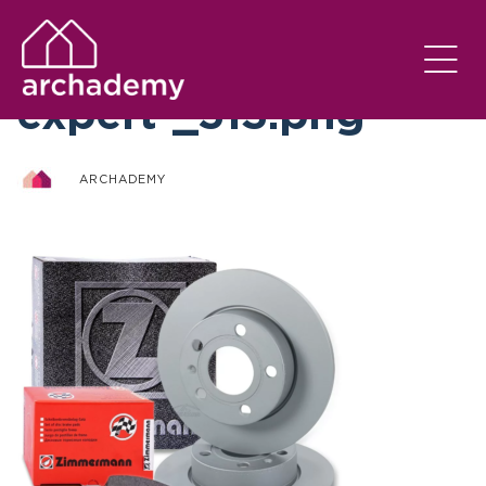
otto-zimmermann-
expert-_513.png
ARCHADEMY