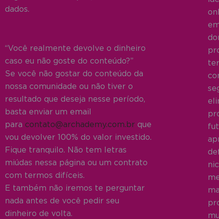
dados.
on
em
do
“Você realmente devolve o dinheiro
pro
caso eu não goste do conteúdo?”
te
Se você não gostar do conteúdo da
co
nossa comunidade ou não tiver o
se
resultado que deseja nesse período,
el
basta enviar um email
pr
para
contato@archademy.com.br
que
fut
vou devolver 100% do valor investido.
ap
Fique tranquilo. Não tem letras
def
miúdas nessa página ou um contrato
ni
com termos difíceis.
me
E também não iremos te perguntar
ma
nada antes de você pedir seu
pr
dinheiro de volta.
mu