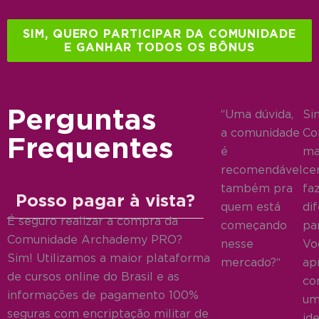
SIM, QUERO PARTICIPAR DA COMUNIDADE
E GANHAR TODOS OS BÔNUS
Perguntas
“Uma dúvida,
Si
a comunidade
Co
Frequentes
é
ma
recomendável
cer
também pra
fa
Posso pagar à vista?
quem está
di
É seguro realizar a compra da
começando
pa
Comunidade Archademy PRO?
nesse
Vo
Sim! Utilizamos a maior plataforma
mercado?“
ap
de cursos online do Brasil e as
co
informações de pagamento 100%
um
seguras com encriptação militar de
id