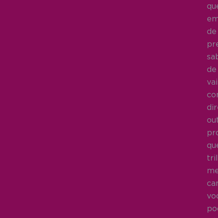
qu
em
de
pr
sa
de
vai
co
di
ou
pr
qu
tr
m
ca
vo
po