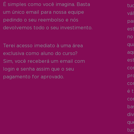
É simples como você imagina. Basta
tu
um único email para nossa equipe
vá
pedindo o seu reembolso e nós
pa
devolvemos todo o seu investimento.
es
no
qu
Terei acesso imediato à uma área
aq
exclusiva como aluno do curso?
es
Sim, você receberá um email com
co
login e senha assim que o seu
pr
pagamento for aprovado.
co
é 
co
ba
div
qu
tu