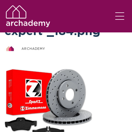
otto-zimmermann-
expert-_184.png
ARCHADEMY