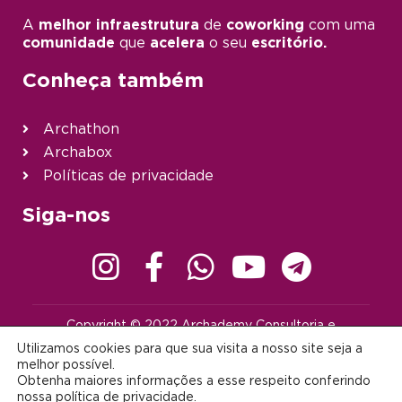
A
melhor infraestrutura
de
coworking
com uma
comunidade
que
acelera
o seu
escritório.
Conheça também
Archathon
Archabox
Políticas de privacidade
Siga-nos
Copyright © 2022 Archademy Consultoria e
Desenvolvimento de Tecnologia Ltda. | Todos os direitos
Utilizamos cookies para que sua visita a nosso site seja a
reservados |
contato@archademy.com.br
|
CNPJ 22.401.703/0001-64
melhor possível.
Obtenha maiores informações a esse respeito conferindo
Desenvolvido por:
nossa
política de privacidade
.