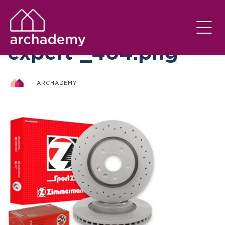
otto-zimmermann-
expert-_404.png
ARCHADEMY