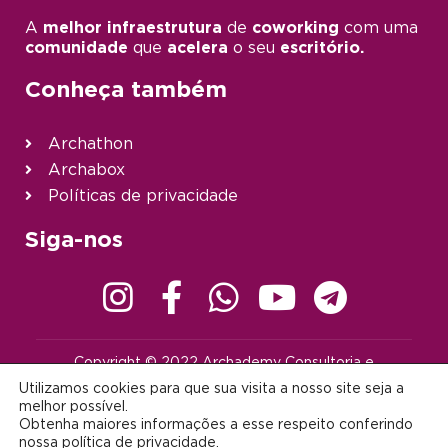
A
melhor infraestrutura
de
coworking
com uma
comunidade
que
acelera
o seu
escritório.
Conheça também
Archathon
Archabox
Políticas de privacidade
Siga-nos
Copyright © 2022 Archademy Consultoria e
Desenvolvimento de Tecnologia Ltda. | Todos os direitos
Utilizamos cookies para que sua visita a nosso site seja a
reservados |
contato@archademy.com.br
|
CNPJ 22.401.703/0001-64
melhor possível.
Obtenha maiores informações a esse respeito conferindo
Desenvolvido por:
nossa
política de privacidade
.