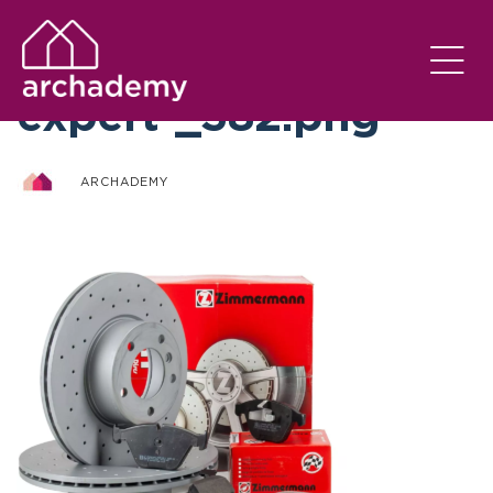
otto-zimmermann-
expert-_382.png
ARCHADEMY