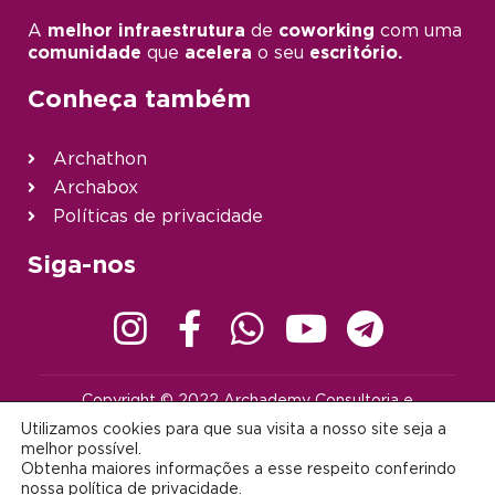
A
melhor infraestrutura
de
coworking
com uma
comunidade
que
acelera
o seu
escritório.
Conheça também
Archathon
Archabox
Políticas de privacidade
Siga-nos
Copyright © 2022 Archademy Consultoria e
Desenvolvimento de Tecnologia Ltda. | Todos os direitos
Utilizamos cookies para que sua visita a nosso site seja a
reservados |
contato@archademy.com.br
|
CNPJ 22.401.703/0001-64
melhor possível.
Obtenha maiores informações a esse respeito conferindo
Desenvolvido por:
nossa
política de privacidade
.