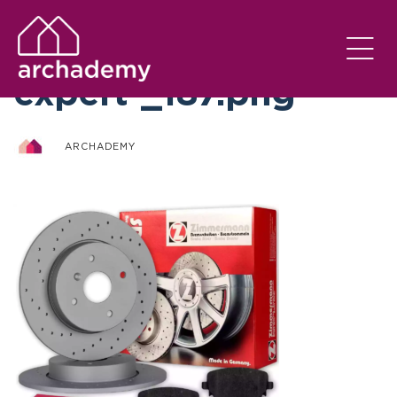
otto-zimmermann-
expert-_187.png
ARCHADEMY