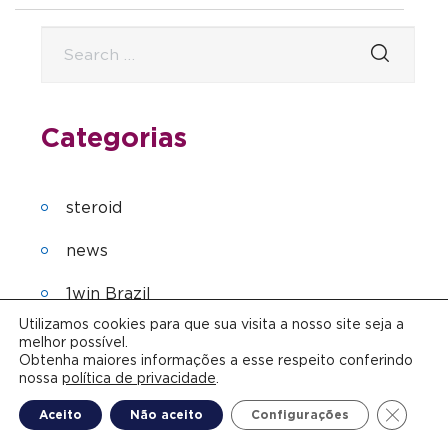
Categorias
steroid
news
1win Brazil
Utilizamos cookies para que sua visita a nosso site seja a
Mostbet Russia
melhor possível.
Obtenha maiores informações a esse respeito conferindo
FinTech
nossa
política de privacidade
.
Close G
Aceito
Não aceito
Configurações
bet10