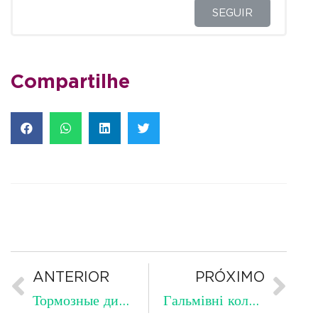
SEGUIR
Compartilhe
ANTERIOR
PRÓXIMO
Тормозные диски с насечками и перфорированные – Официальный сайт – Гальмівні колодки та диски Zimmermann для MERCEDES-БЕНЗ E-CLASS T-Model (S211)
Гальмівні колодки та диски Zimmermann для FORD MONDEO V Turnier (CF) – Доступный для загрузки каталог тормозных колодок для автомобилей