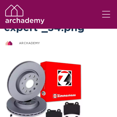
otto-zimmermann-
expert-_34.png
ARCHADEMY