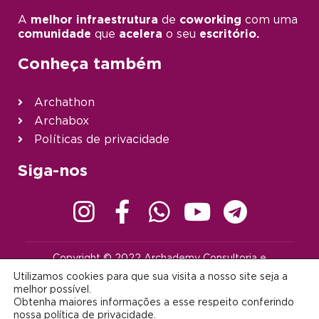
A
melhor infraestrutura
de
coworking
com uma
comunidade
que
acelera
o seu
escritório.
Conheça também
Archathon
Archabox
Políticas de privacidade
Siga-nos
Copyright © 2022 Archademy Consultoria e
Desenvolvimento de Tecnologia Ltda. | Todos os direitos
Utilizamos cookies para que sua visita a nosso site seja a
reservados |
contato@archademy.com.br
|
CNPJ 22.401.703/0001-64
melhor possível.
Obtenha maiores informações a esse respeito conferindo
Desenvolvido por:
nossa
política de privacidade
.