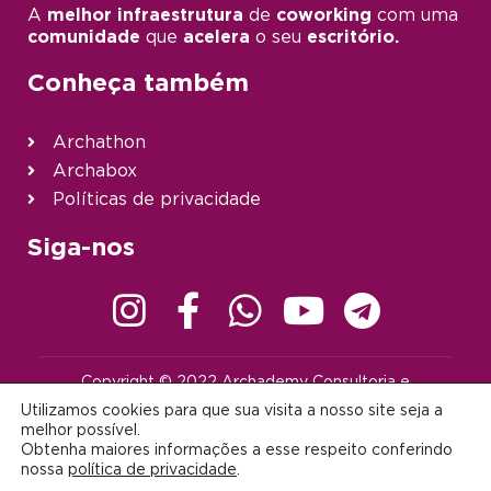
A
melhor infraestrutura
de
coworking
com uma
comunidade
que
acelera
o seu
escritório.
Conheça também
Archathon
Archabox
Políticas de privacidade
Siga-nos
Copyright © 2022 Archademy Consultoria e
Desenvolvimento de Tecnologia Ltda. | Todos os direitos
Utilizamos cookies para que sua visita a nosso site seja a
reservados |
contato@archademy.com.br
|
CNPJ 22.401.703/0001-64
melhor possível.
Obtenha maiores informações a esse respeito conferindo
Desenvolvido por:
nossa
política de privacidade
.