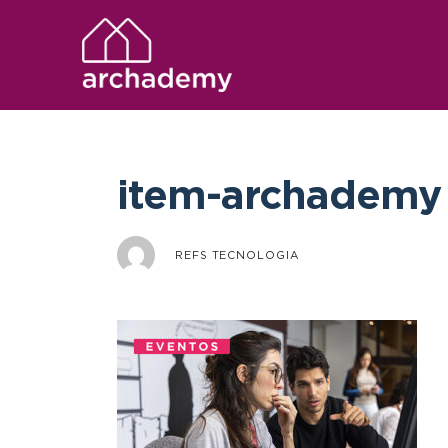
item-archademy
REFS TECNOLOGIA