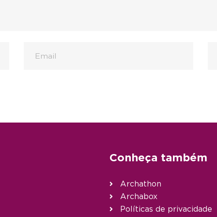
Conheça também
Archathon
Archabox
Políticas de privacidade