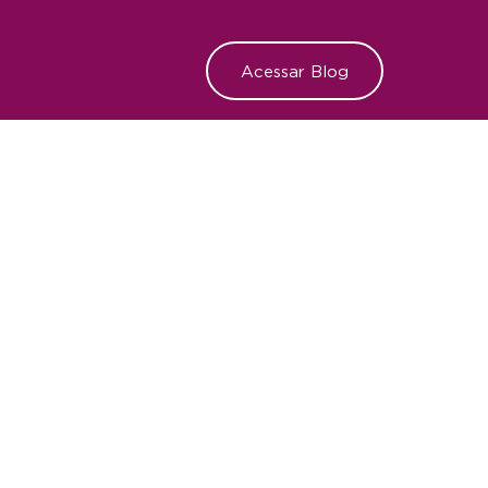
Acessar Blog