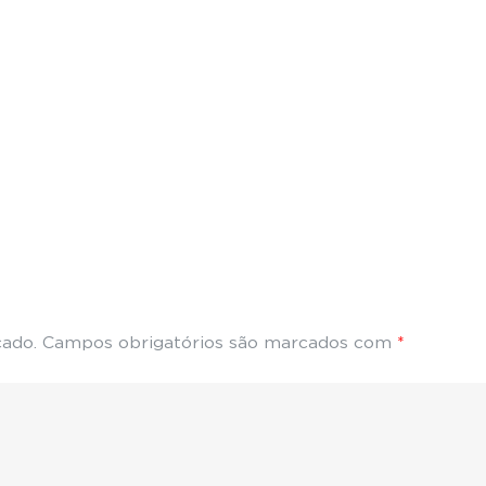
cado.
Campos obrigatórios são marcados com
*