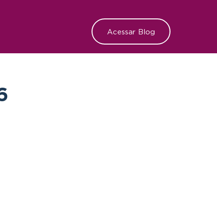
Acessar Blog
6