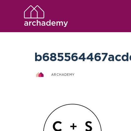
b685564467acd
ARCHADEMY