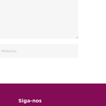
Siga-nos