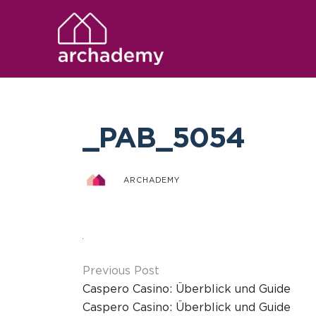
_PAB_5054
ARCHADEMY
Previous Post
Caspero Casino: Überblick und Guide
Caspero Casino: Überblick und Guide