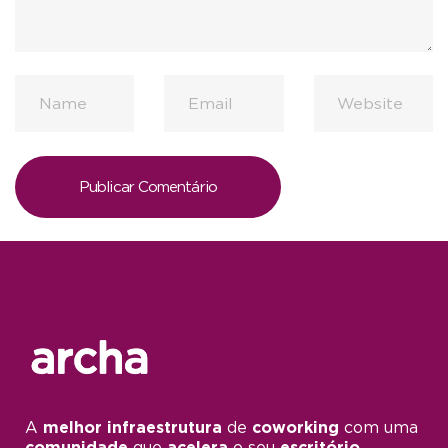
A
melhor infraestrutura
de
coworking
com uma
comunidade
que
acelera
o seu
escritório.