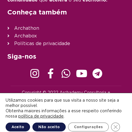
Conheça também
Archathon
Archabox
Políticas de privacidade
Siga-nos
Copyright © 2022 Archademy Consultoria e
Desenvolvimento de Tecnologia Ltda. | Todos os direitos
Utilizamos cookies para que sua visita a nosso site seja a
reservados |
contato@archademy.com.br
|
CNPJ 22.401.703/0001-64
melhor possível.
Obtenha maiores informações a esse respeito conferindo
Desenvolvido por:
nossa
política de privacidade
.
Close G
Aceito
Não aceito
Configurações