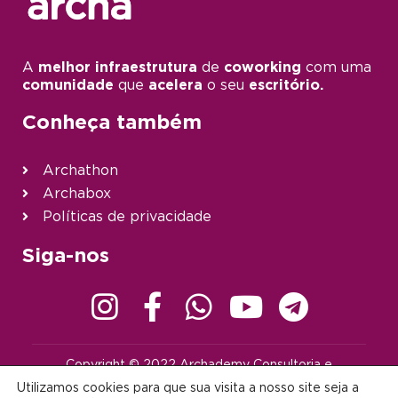
A
melhor infraestrutura
de
coworking
com uma
comunidade
que
acelera
o seu
escritório.
Conheça também
Archathon
Archabox
Políticas de privacidade
Siga-nos
Copyright © 2022 Archademy Consultoria e
Desenvolvimento de Tecnologia Ltda. | Todos os direitos
Utilizamos cookies para que sua visita a nosso site seja a
reservados |
contato@archademy.com.br
|