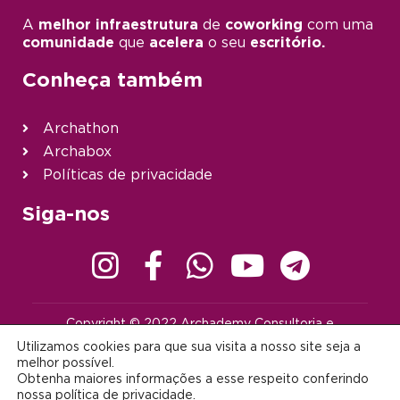
A
melhor infraestrutura
de
coworking
com uma
comunidade
que
acelera
o seu
escritório.
Conheça também
Archathon
Archabox
Políticas de privacidade
Siga-nos
Copyright © 2022 Archademy Consultoria e
Desenvolvimento de Tecnologia Ltda. | Todos os direitos
Utilizamos cookies para que sua visita a nosso site seja a
reservados |
contato@archademy.com.br
|
CNPJ 22.401.703/0001-64
melhor possível.
Obtenha maiores informações a esse respeito conferindo
Desenvolvido por:
nossa
política de privacidade
.