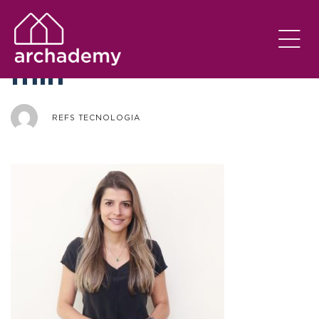
FernandaSebrian-
min
REFS TECNOLOGIA