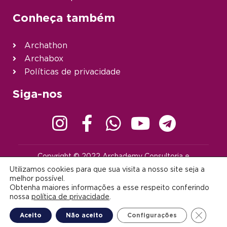
Conheça também
Archathon
Archabox
Políticas de privacidade
Siga-nos
Copyright © 2022 Archademy Consultoria e
Desenvolvimento de Tecnologia Ltda. | Todos os direitos
Utilizamos cookies para que sua visita a nosso site seja a
reservados |
contato@archademy.com.br
|
CNPJ 22.401.703/0001-64
melhor possível.
Obtenha maiores informações a esse respeito conferindo
Desenvolvido por:
nossa
política de privacidade
.
Close G
Aceito
Não aceito
Configurações