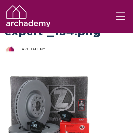
otto-zimmermann-
expert-_154.png
ARCHADEMY