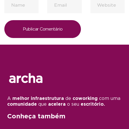
A
melhor infraestrutura
de
coworking
com uma
comunidade
que
acelera
o seu
escritório.
Conheça também