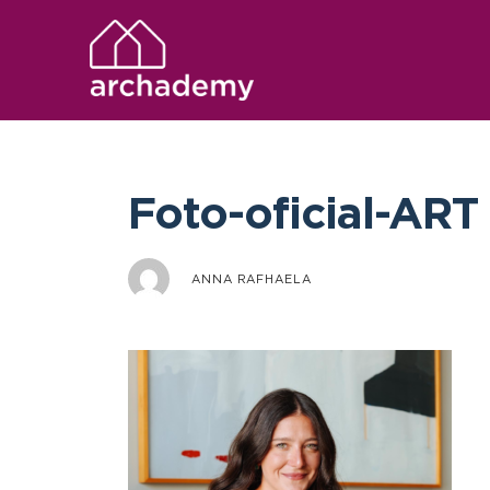
Foto-oficial-ART 
ANNA RAFHAELA