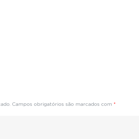
cado.
Campos obrigatórios são marcados com
*