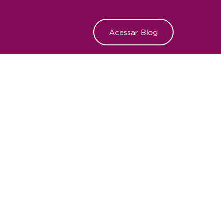
Acessar Blog