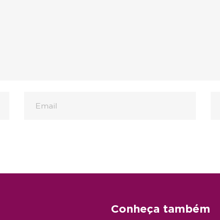
Conheça também