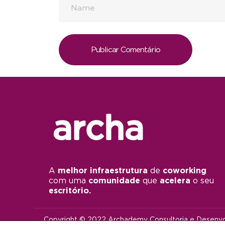
A
melhor infraestrutura
de
coworking
com uma
comunidade
que
acelera
o seu
escritório.
Copyright © 2022 Archademy Consultoria e Desenvol