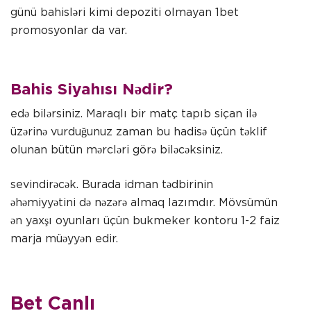
günü bahisləri kimi depoziti olmayan 1bet
promosyonlar da var.
Bahis Siyahısı Nədir?
edə bilərsiniz. Maraqlı bir matç tapıb siçan ilə
üzərinə vurduğunuz zaman bu hadisə üçün təklif
olunan bütün mərcləri görə biləcəksiniz.
sevindirəcək. Burada idman tədbirinin
əhəmiyyətini də nəzərə almaq lazımdır. Mövsümün
ən yaxşı oyunları üçün bukmeker kontoru 1-2 faiz
marja müəyyən edir.
Bet Canlı