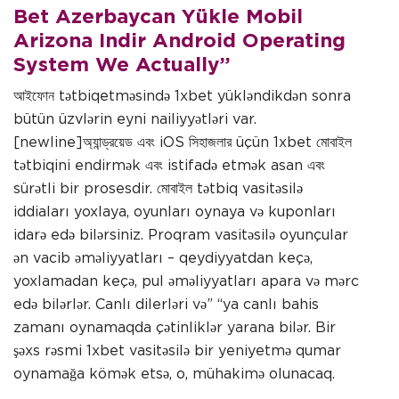
Bet Azerbaycan Yükle Mobil
Arizona Indir Android Operating
System We Actually”
আইফোন tətbiqetməsində 1xbet yükləndikdən sonra
bütün üzvlərin eyni nailiyyətləri var.
[newline]অ্যান্ড্রয়েড এবং iOS সিহাজলার üçün 1xbet মোবাইল
tətbiqini endirmək এবং istifadə etmək asan এবং
sürətli bir prosesdir. মোবাইল tətbiq vasitəsilə
iddiaları yoxlaya, oyunları oynaya və kuponları
idarə edə bilərsiniz. Proqram vasitəsilə oyunçular
ən vacib əməliyyatları – qeydiyyatdan keçə,
yoxlamadan keçə, pul əməliyyatları apara və mərc
edə bilərlər. Canlı dilerləri və” “ya canlı bahis
zamanı oynamaqda çətinliklər yarana bilər. Bir
şəxs rəsmi 1xbet vasitəsilə bir yeniyetmə qumar
oynamağa kömək etsə, o, mühakimə olunacaq.