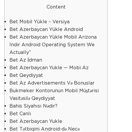
Content
Bet Mobil Yükle – Versiya
Bet Azerbaycan Yükle Android
Bet Azerbaycan Yükle Mobil Arizona
Indir Android Operating System We
Actually”
Bet Az İdman
Bet Azerbaycan Yukle — Mobi Az
Bet Qeydiyyat
Bet Az Advertisements Və Bonuslar
Bukmeker Kontorunun Mobil Müştərisi
Vasitəsilə Qeydiyyat
Bahis Siyahısı Nədir?
Bet Canlı
Bet Azerbaycan Yukle
Bet Tətbiqini Android-də Necə