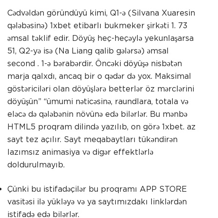
Cədvəldən göründüyü kimi, Q1-ə (Silvana Xuaresin
qələbəsinə) 1xbet etibarlı bukmeker şirkəti 1. 73
əmsal təklif edir. Döyüş heç-heçəylə yekunlaşarsa
51, Q2-yə isə (Na Liang qalib gələrsə) əmsal
second . 1-ə bərabərdir. Öncəki döyüşə nisbətən
marja qalxdı, ancaq bir o qədər də yox. Maksimal
göstəriciləri olan döyüşlərə betterlər öz mərclərini
döyüşün” “ümumi nəticəsinə, raundlara, totala və
eləcə də qələbənin növünə edə bilərlər. Bu mənbə
HTML5 proqram dilində yazılıb, on görə 1xbet. az
sayt tez açılır. Sayt meqabaytları tükəndirən
lazımsız animasiya və digər effektlərlə
doldurulmayıb.
Çünki bu istifadəçilər bu proqramı APP STORE
vasitəsi ilə yükləyə və ya saytımızdakı linklərdən
istifadə edə bilərlər.