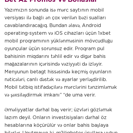
Yazımızın sonunda isə mərc saytının mobil
versiyası ilə bağlı ən çox verilən bəzi sualları
cavablandıracağıq. Bundan əlavə, Android
operating-system və iOS cihazları üçün 1xbet
mobil proqramının yüklənməsinin mövcudluğu
oyunçular üçün sorunsuz edir. Proqram pul
bahisinin miqdarını təhlil edir və digər bahis
mağazalarının içərisində vəziyyəti də izləyir.
Menyunun betagt hissəsində keçmiş oyunların
nəticələri, canlı dəstək və ayarlar yerləşdirilib.
Mobil tətbiq istifadəçilərə mərclərini tənzimləmək
və şəxsiləşdirmək imkanı” “de uma verir.
Əməliyyatlar dərhal baş verir; üzvləri gözləmək
lazım deyil. Onların investisiyaları dərhal öz
hesablarına köçürülür və onlar bahis başlaya
bilərlər. Unutmayın ki, m?jligheter üsullara uyğun