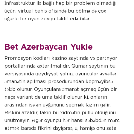
İnfrastruktur ilə bağlı heç bir problem olmadığı
üçün, virtual bahis ofisində bu bölmə də çox
uğurlu bir oyun zövqü təklif edə bilər.
Bet Azerbaycan Yukle
Promosyon kodları kazino saytında və partnyor
portallarında axtarılmalıdır. Qumar saytının bu
versiyasında qeydiyyat yalnız oyunçular əvvəllər
əmanətin açılması prosedurundan keçməyibsə
tələb olunur. Oyunçulara əmanət açmaq üçün bir
neçə variant de uma təklif olunur ki, onların
arasından isə ən uyğununu seçmək lazım gəlir.
Riskini azaldır, lakin bu xidmətin pullu olduğunu
unutmayın. Əgər oyunçu hər hansı səbəbdən mərc
etmək barədə fikrini dəyişərsə, u, həmişə onu sata