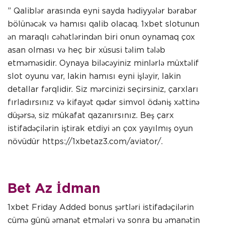
” Qaliblər arasında eyni sayda hədiyyələr bərabər
bölünəcək və hamısı qalib olacaq. 1xbet slotunun
ən maraqlı cəhətlərindən biri onun oynamaq çox
asan olması və heç bir xüsusi təlim tələb
etməməsidir. Oynaya biləcəyiniz minlərlə müxtəlif
slot oyunu var, lakin hamısı eyni işləyir, lakin
detallar fərqlidir. Siz mərcinizi seçirsiniz, çarxları
fırladırsınız və kifayət qədər simvol ödəniş xəttinə
düşərsə, siz mükafat qazanırsınız. Beş çarx
istifadəçilərin iştirak etdiyi ən çox yayılmış oyun
növüdür
https://1xbetaz3.com/aviator/
.
Bet Az İdman
1xbet Friday Added bonus şərtləri istifadəçilərin
cümə günü əmanət etmələri və sonra bu əmanətin