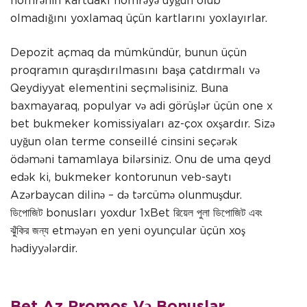
olmadığını yoxlamaq üçün kartlarını yoxlayırlar.
Depozit açmaq da mümkündür, bunun üçün
proqramın quraşdırılmasını başa çatdırmalı və
Qeydiyyat elementini seçməlisiniz. Buna
baxmayaraq, populyar və adi görüşlər üçün one x
bet bukmeker komissiyaları az-çox oxşardır. Sizə
uyğun olan terme conseillé cinsini seçərək
ödəməni tamamlaya bilərsiniz. Onu de uma qeyd
edək ki, bukmeker kontorunun veb-saytı
Azərbaycan dilinə – də tərcümə olunmuşdur.
ডিপোজিট bonusları yoxdur 1xBet রিয়েল পুলা ডিপোজিট এবং
ঝুঁকির জন্য etməyən en yeni oyunçular üçün xoş
hədiyyələrdir.
Bet Az Promos Və Bonuslar