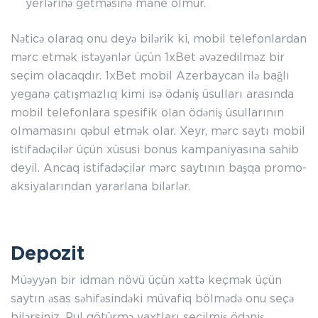
yerlərinə getməsinə mane olmur.
Nəticə olaraq onu deyə bilərik ki, mobil telefonlardan
mərc etmək istəyənlər üçün 1xBet əvəzedilməz bir
seçim olacaqdır. 1xBet mobil Azerbaycan ilə bağlı
yeganə çatışmazlıq kimi isə ödəniş üsulları arasında
mobil telefonlara spesifik olan ödəniş üsullarının
olmamasını qəbul etmək olar. Xeyr, mərc saytı mobil
istifadəçilər üçün xüsusi bonus kampaniyasına sahib
deyil. Ancaq istifadəçilər mərc saytının başqa promo-
aksiyalarından yararlana bilərlər.
Depozit
Müəyyən bir idman növü üçün xəttə keçmək üçün
saytın əsas səhifəsindəki müvafiq bölmədə onu seçə
bilərsiniz. Pul götürmə vaxtları seçilmiş ödəniş