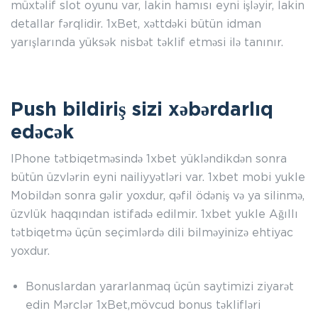
müxtəlif slot oyunu var, lakin hamısı eyni işləyir, lakin
detallar fərqlidir. 1xBet, xəttdəki bütün idman
yarışlarında yüksək nisbət təklif etməsi ilə tanınır.
Push bildiriş sizi xəbərdarlıq
edəcək
IPhone tətbiqetməsində 1xbet yükləndikdən sonra
bütün üzvlərin eyni nailiyyətləri var. 1xbet mobi yukle
Mobildən sonra gəlir yoxdur, qəfil ödəniş və ya silinmə,
üzvlük haqqından istifadə edilmir. 1xbet yukle Ağıllı
tətbiqetmə üçün seçimlərdə dili bilməyinizə ehtiyac
yoxdur.
Bonuslardan yararlanmaq üçün saytimizi ziyarət
edin Mərclər 1xBet,mövcud bonus təklifləri