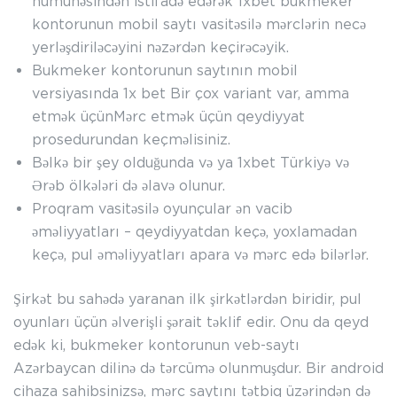
nümunəsindən istifadə edərək 1xbet bukmeker
kontorunun mobil saytı vasitəsilə mərclərin necə
yerləşdiriləcəyini nəzərdən keçirəcəyik.
Bukmeker kontorunun saytının mobil
versiyasında 1x bet Bir çox variant var, amma
etmək üçünMərc etmək üçün qeydiyyat
prosedurundan keçməlisiniz.
Bəlkə bir şey olduğunda və ya 1xbet Türkiyə və
Ərəb ölkələri də əlavə olunur.
Proqram vasitəsilə oyunçular ən vacib
əməliyyatları – qeydiyyatdan keçə, yoxlamadan
keçə, pul əməliyyatları apara və mərc edə bilərlər.
Şirkət bu sahədə yaranan ilk şirkətlərdən biridir, pul
oyunları üçün əlverişli şərait təklif edir. Onu da qeyd
edək ki, bukmeker kontorunun veb-saytı
Azərbaycan dilinə də tərcümə olunmuşdur. Bir android
cihaza sahibsinizsə, mərc saytını tətbiq üzərindən də