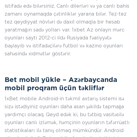
istifadə edə bilərsiniz. Canlı dilerləri və ya canlı bahis
zamanı oynamaqda çətinliklər yarana bilər. Tez-tez
tez qeydiyyat növləri də daxil olmaqla bir hesab
yaratmağın sadə yolları var. 1xbet Az onlayn mərc
oyunları sayti 2012-ci ildə Rusiyada fəaliyyətə
başlayıb və istifadəçilərə futbol və kazino oyunları
sahəsində xidmətlər göstərir.
Bet mobil yükle – Azərbaycanda
mobil proqram üçün təkliflər
1xBet mobile Android-in təkmil axtarış sistemi isə
sizə istədiyiniz oyunları daha asan şəkildə tapmağa
yardımçı olacaq. Qeyd edək ki, bu tətbiq vasitəsilə
oyunları canlı izləmək, həmçinin oyunların təfərrüatlı
statistikaları ilə tanış olmaq mümkündür. Android