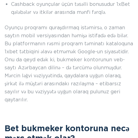
Cashback oyunçular üçün təsəlli bonusudur 1xBet
qələbələr və itkilər arasında mənfi fərqlə.
Oyunçu proqramı quraşdırmaq istəmirsə, o zaman
saytın mobil versiyasından həmişə istifadə edə bilər.
Bu platformanın rəsmi proqram təminatı kataloquna
1xbet tətbiqini əlavə etməmək Google-un siyasətidir.
Onu da qeyd edək ki, bukmeker kontorunun veb-
saytı Azərbaycan dilinə – də tərcümə olunmuşdur.
Mərcin ləğvi vəziyyətində, qaydalara uyğun olaraq,
şirkət ilə müştəri arasındakı razılaşma – etibarsız
sayılır və bu vəziyyətə uyğun olaraq pulunuz geri
qaytarılır.
Bet bukmeker kontoruna necə