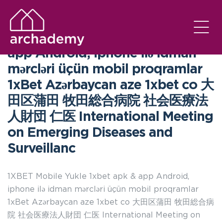
1XBET AZERBAJAN
ABRIL 10, 2023
1XBET Mobile Yukle 1xbet apk &
app Android, iphone ilə idman
mərcləri üçün mobil proqramlar
1xBet Azərbaycan aze 1xbet co 大
田区蒲田 牧田総合病院 社会医療法
人財団 仁医 International Meeting
on Emerging Diseases and
Surveillanc
1XBET Mobile Yukle 1xbet apk & app Android,
iphone ilə idman mərcləri üçün mobil proqramlar
1xBet Azərbaycan aze 1xbet co 大田区蒲田 牧田総合病
院 社会医療法人財団 仁医 International Meeting on