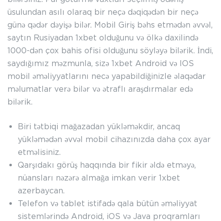
üsulundan asılı olaraq bir neçə dəqiqədən bir neçə
günə qədər dəyişə bilər. Mobil Giriş bəhs etmədən əvvəl,
saytın Rusiyadan 1xbet olduğunu və ölkə daxilində
1000-dən çox bahis ofisi olduğunu söyləyə bilərik. İndi,
saydığımız məzmunla, sizə 1xbet Android və IOS
mobil əməliyyatlarını necə yapabildiğinizle əlaqədar
məlumatlar verə bilər və ətraflı araşdırmalar edə
bilərik.
Biri tətbiqi mağazadan yükləməkdir, ancaq
yükləmədən əvvəl mobil cihazınızda daha çox ayar
etməlisiniz.
Qarşıdakı görüş haqqında bir fikir əldə etməyə,
nüansları nəzərə almağa imkan verir 1xbet
azerbaycan.
Telefon və tablet istifadə qala bütün əməliyyat
sistemlərində Android, iOS və Java proqramları