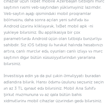
cihazlar üçün 1xBet mobile Azerbaijan tətbiqini mərc
saytının rəsmi veb-saytından yükləməyiniz lazımdır.
Veb-saytın aşağı qismindəki mobil proqramlar
bölməsinə, daha sonra açılan yeni səhifədə isə
Android üzərinə klikləyərək, 1xBet mobil apk -ni
yukleye bilərsiniz. Bu applikasiya bir çox
parametrlərdə Android üçün olan tətbiqlə bənzərliyə
sahibdir. Siz iOS tətbiqi ilə hərəkət halında hesabınızı
artıra, canlı mərclər edə, oyunları canlı izləyə və mərc
saytının digər bütün xüsusiyyətlərindən yararlana
bilərsiniz.
İnvestisiya edin ya da pul çəkin Əməliyyatı buradan
adlandıra bilərik. Hansı ödəmə üsulunu seçsəniz seçin
ən az 3 TL qənaət edə bilərsiniz. Mobil Ana Səhifə
Şirkət məzmununa və az qala bütün bahis
xidmətlərinə mobil cihazlar üzərindən gedə bilərsiniz.