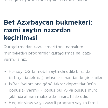
Bet Azərbaycan bukmekeri:
rəsmi saytın nəzərdən
keçirilməsi
Quraşdırmadan əvvəl, smartfona naməlum
mənbələrdən proqramlar quraşdırmasına icazə
verməlisiniz.
Hər şey iOS 1x mobil saytında edilə bilsə də,
birbaşa dəstək bağlantısı ilə sınaqdan keçirilə bilər.
1xBet “yalnız ona görə” təkrar depozitlər üçün
bonuslar vermir – bonus pul və ya pulsuz mərc
şəklində alınan mükafatlar mərc tələb edir.
Heç bir virus və ya zərərli proqram saytın fərqli