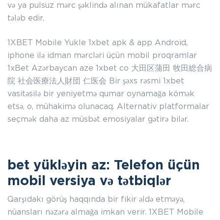
və ya pulsuz mərc şəklində alınan mükafatlar mərc
tələb edir.
1XBET Mobile Yukle 1xbet apk & app Android,
iphone ilə idman mərcləri üçün mobil proqramlar
1xBet Azərbaycan aze 1xbet co 大田区蒲田 牧田総合病
院 社会医療法人財団 仁医会 Bir şəxs rəsmi 1xbet
vasitəsilə bir yeniyetmə qumar oynamağa kömək
etsə, o, mühakimə olunacaq. Alternativ platformalar
seçmək daha az müsbət emosiyalar gətirə bilər.
bet yükləyin az: Telefon üçün
mobil versiya və tətbiqlər
Qarşıdakı görüş haqqında bir fikir əldə etməyə,
nüansları nəzərə almağa imkan verir. 1XBET Mobile