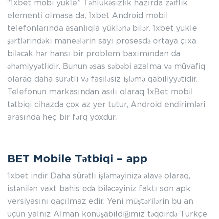
“1xbet mobi yukle” Təhlükəsizlik hazırda zəiflik
elementi olmasa da, 1xbet Android mobil
telefonlarında asanlıqla yüklənə bilər. 1xbet yukle
şərtlərindəki maneələrin sayı prosesdə ortaya çıxa
biləcək hər hansı bir problem baxımından da
əhəmiyyətlidir. Bunun əsas səbəbi azalma və müvafiq
olaraq daha sürətli və fasiləsiz işləmə qabiliyyətidir.
Telefonun markasından asılı olaraq 1xBet mobil
tətbiqi cihazda çox az yer tutur, Android endirimləri
arasında heç bir fərq yoxdur.
BET Mobile Tətbiqi – app
1xbet indir Daha sürətli işləməyinizə əlavə olaraq,
istənilən vaxt bahis edə biləcəyiniz faktı son apk
versiyasını qaçılmaz edir. Yeni müştərilərin bu an
üçün yalnız Alman konuşabildiğimiz təqdirdə Türkçe