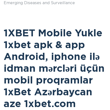
Emerging Diseases and Surveillance
1XBET Mobile Yukle
1xbet apk & app
Android, iphone ilə
idman mərcləri üçün
mobil proqramlar
1xBet Azərbaycan
aze 1xbet.com