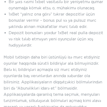
Bir şəxs rəsmi 1xbet vasitəsilə bir yeniyetmə qumar
oynamağa kömək etsə, o, mühakimə olunacaq.
1xBet “yalnız ona görə” təkrar depozitlər üçün
bonuslar vermir – bonus pul və ya pulsuz mərc
şəklində alınan mükafatlar mərc tələb edir.
Depozit bonusları yoxdur 1xBet real pulla depozit
və risk tələb etməyən yeni oyunçular üçün xoş
hədiyyələrdir.
Mobil tətbiqin daha biri üstünlüyü isə mərc etdiyiniz
oyunlar haqqında sürətli bildirişlər ala bilməyinizdir.
Belə ki, bildirişləri açmaqla siz mərc etdiyiniz
oyunlarda baş verənlərdən anında xəbərdar ola
bilirsiniz. Applikasiyaların diqqətçəkici bölmələrindən
biri də “Abunəlikləri idarə et” bölməsidir.
Applikasiyalarda qaranlıq tema seçmək, menyuları
tənzimləmək, silkələyərək bölmələri açmaq kimi əlavə
maraqlı və yararlı funkisyalar da mövcuddur.