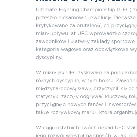
Ultimate Fighting Championship (UFC) zo
przeszło niesamowitą ewolucję. Pierwsze
krytykowane za brutalność, co przyciąg
miarę upływu lat UFC wprowadziło szereg
zawodników i ułatwiły zakłady sportowe 
kategorie wagowe oraz obowiązkowe wypos
dyscypliny.
W miarę jak UFC zyskiwało na popularnoś
różnych dyscyplin, w tym boksu. Zawodni
międzynarodową sławę, przyczynili się do
statystyki zaczęły odgrywać kluczową ro
przyciągnęło nowych fanów i inwestorów. U
także rozrywkową marką, która organizuj
W ciągu ostatnich dwóch dekad UFC stało
jego rozwój wpłynął na sposób, w jaki p