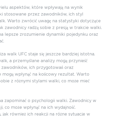
elu aspektów, które wpływają na wynik
i stosowane przez zawodników, ich styl
alk. Warto zwrócić uwagę na statystyki dotyczące
ak zawodnicy radzą sobie z presją w trakcie walki.
na lepsze zrozumienie dynamiki pojedynku oraz
ć.
a walk UFC staje się jeszcze bardziej istotna.
walk, a przemyślane analizy mogą przynieść
 zawodników, ich przygotowań oraz
e mogą wpłynąć na końcowy rezultat. Warto
sobie z różnymi stylami walki, co może mieć
a zapominać o psychologii walki. Zawodnicy w
ji, co może wpłynąć na ich wydajność.
jak również ich reakcji na różne sytuacje w