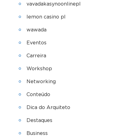
vavadakasynoonlinepl
lemon casino pl
wawada
Eventos
Carreira
Workshop
Networking
Conteúdo
Dica do Arquiteto
Destaques
Business