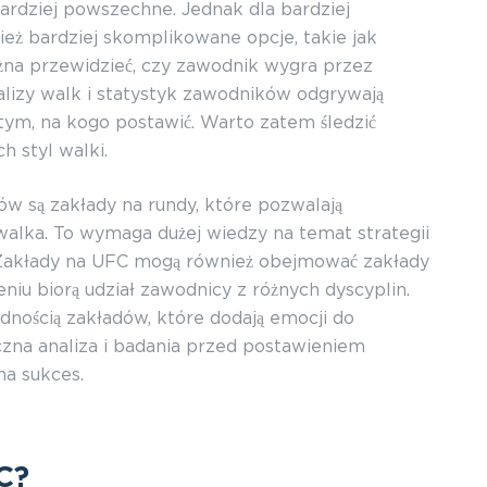
jbardziej powszechne. Jednak dla bardziej
eż bardziej skomplikowane opcje, takie jak
żna przewidzieć, czy zawodnik wygra przez
alizy walk i statystyk zawodników odgrywają
tym, na kogo postawić. Warto zatem śledzić
 styl walki.
w są zakłady na rundy, które pozwalają
 walka. To wymaga dużej wiedzy na temat strategii
. Zakłady na UFC mogą również obejmować zakłady
iu biorą udział zawodnicy z różnych dyscyplin.
odnością zakładów, które dodają emocji do
czna analiza i badania przed postawieniem
na sukces.
C?