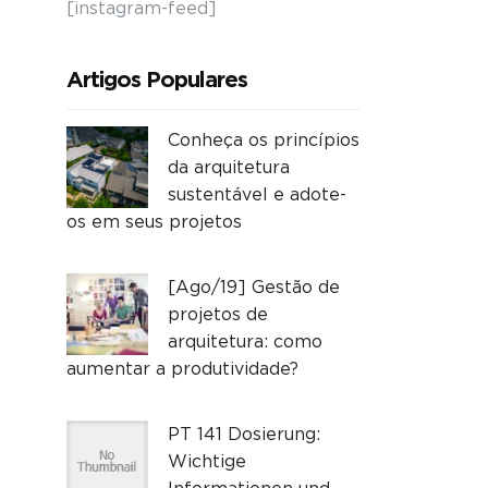
[instagram-feed]
Artigos Populares
Conheça os princípios
da arquitetura
sustentável e adote-
os em seus projetos
[Ago/19] Gestão de
projetos de
arquitetura: como
aumentar a produtividade?
PT 141 Dosierung:
Wichtige
Informationen und