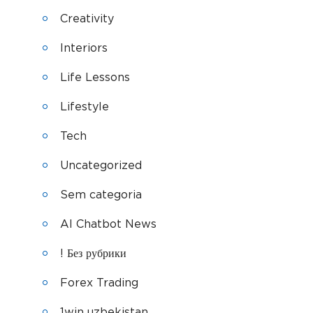
Creativity
Interiors
Life Lessons
Lifestyle
Tech
Uncategorized
Sem categoria
AI Chatbot News
! Без рубрики
Forex Trading
1win uzbekistan