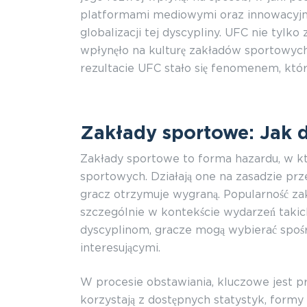
platformami mediowymi oraz innowacyjne
globalizacji tej dyscypliny. UFC nie tylk
wpłynęło na kulturę zakładów sportowych,
rezultacie UFC stało się fenomenem, któr
Zakłady sportowe: Jak d
Zakłady sportowe to forma hazardu, w kt
sportowych. Działają one na zasadzie pr
gracz otrzymuje wygraną. Popularność za
szczególnie w kontekście wydarzeń takic
dyscyplinom, gracze mogą wybierać spośró
interesującymi.
W procesie obstawiania, kluczowe jest p
korzystają z dostępnych statystyk, form