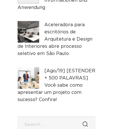
Anwendung
Aceleradora para
escritórios de
Arquitetura e Design
de Interiores abre processo
seletivo em São Paulo
[Ago/19] [ESTENDER
+ 500 PALAVRAS]
Você sabe como
apresentar um projeto com
sucesso? Confira!