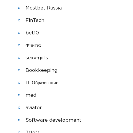
Mostbet Russia
FinTech
bet10
Финтех
sexy-girls
Bookkeeping
IT Образование
med
aviator
Software development
7slots