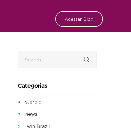
Acessar Blog
Categorias
steroid
news
1win Brazil