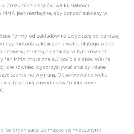
u. Zrozumienie stylów walki, słabości
 MMA jest niezbędne, aby odnosić sukcesy w
óżne formy, od zakładów na zwycięzcę po bardziej
und czy metoda zakończenia walki, dlatego warto
o omawiają strategie i analizy, w tym również
żdy fan MMA może znaleźć coś dla siebie. Ważne
icji, ale również wykorzystywać analizy i dane
kszyć szanse na wygraną. Obserwowanie walk,
dycji fizycznej zawodników to kluczowe
C.
p, to organizacja zajmująca się mieszanymi