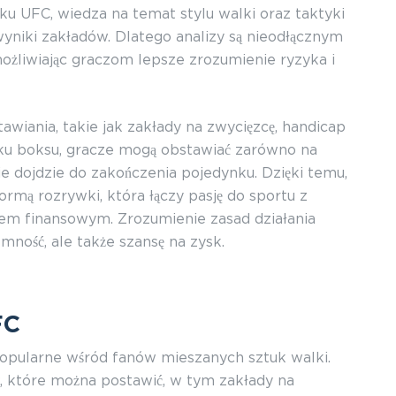
u UFC, wiedza na temat stylu walki oraz taktyki
niki zakładów. Dlatego analizy są nieodłącznym
żliwiając graczom lepsze zrozumienie ryzyka i
awiania, takie jak zakłady na zwycięzcę, handicap
dku boksu, gracze mogą obstawiać zarówno na
dzie dojdzie do zakończenia pojedynku. Dzięki temu,
ormą rozrywki, która łączy pasję do sportu z
em finansowym. Zrozumienie zasad działania
mność, ale także szansę na zysk.
FC
opularne wśród fanów mieszanych sztuk walki.
w, które można postawić, w tym zakłady na