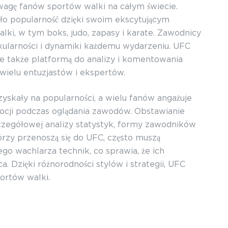
wagę fanów sportów walki na całym świecie.
ło popularność dzięki swoim ekscytującym
lki, w tym boks, judo, zapasy i karate. Zawodnicy
akularności i dynamiki każdemu wydarzeniu. UFC
 ale także platformą do analizy i komentowania
a wielu entuzjastów i ekspertów.
yskały na popularności, a wielu fanów angażuje
ocji podczas oglądania zawodów. Obstawianie
egółowej analizy statystyk, formy zawodników
tórzy przenoszą się do UFC, często muszą
go wachlarza technik, co sprawia, że ich
ca. Dzięki różnorodności stylów i strategii, UFC
portów walki.