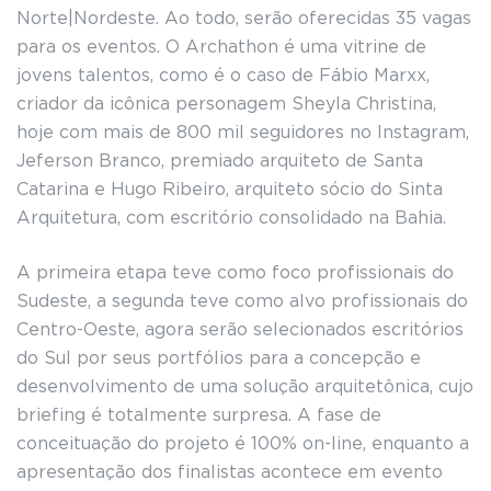
Norte|Nordeste. Ao todo, serão oferecidas 35 vagas
para os eventos. O Archathon é uma vitrine de
jovens talentos, como é o caso de Fábio Marxx,
criador da icônica personagem Sheyla Christina,
hoje com mais de 800 mil seguidores no Instagram,
Jeferson Branco, premiado arquiteto de Santa
Catarina e Hugo Ribeiro, arquiteto sócio do Sinta
Arquitetura, com escritório consolidado na Bahia.
A primeira etapa teve como foco profissionais do
Sudeste, a segunda teve como alvo profissionais do
Centro-Oeste, agora serão selecionados escritórios
do Sul por seus portfólios para a concepção e
desenvolvimento de uma solução arquitetônica, cujo
briefing é totalmente surpresa. A fase de
conceituação do projeto é 100% on-line, enquanto a
apresentação dos finalistas acontece em evento