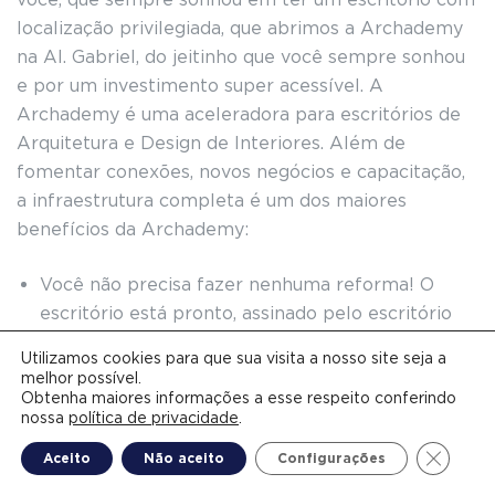
localização privilegiada, que abrimos a Archademy
na Al. Gabriel, do jeitinho que você sempre sonhou
e por um investimento super acessível. A
Archademy é uma aceleradora para escritórios de
Arquitetura e Design de Interiores. Além de
fomentar conexões, novos negócios e capacitação,
a infraestrutura completa é um dos maiores
benefícios da Archademy:
Você não precisa fazer nenhuma reforma! O
escritório está pronto, assinado pelo escritório
Léo Shehtman – Arquitetura e Design, 100%
Utilizamos cookies para que sua visita a nosso site seja a
reformado com produtos dos Mantenedores by
melhor possível.
Kamy, Portobello, Suvinil, Kohler, Marelli,
Obtenha maiores informações a esse respeito conferindo
nossa
política de privacidade
.
Samsung e Hunter Douglas.
Close G
Você não tem que se preocupar com internet,
Aceito
Não aceito
Configurações
limpeza, café, impressora, porque, para isso, a