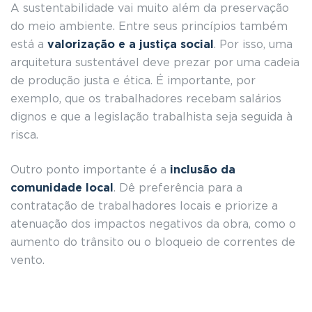
A sustentabilidade vai muito além da preservação
do meio ambiente. Entre seus princípios também
está a
valorização e a justiça social
. Por isso, uma
arquitetura sustentável deve prezar por uma cadeia
de produção justa e ética. É importante, por
exemplo, que os trabalhadores recebam salários
dignos e que a legislação trabalhista seja seguida à
risca.
Outro ponto importante é a
inclusão da
comunidade local
. Dê preferência para a
contratação de trabalhadores locais e priorize a
atenuação dos impactos negativos da obra, como o
aumento do trânsito ou o bloqueio de correntes de
vento.