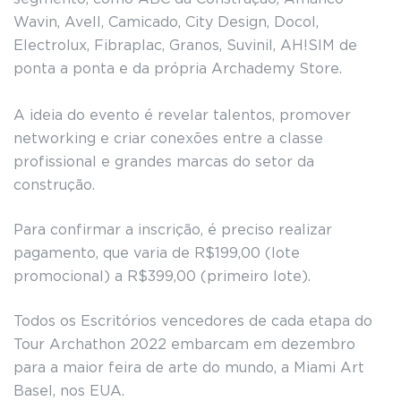
Wavin, Avell, Camicado, City Design, Docol,
Electrolux, Fibraplac, Granos, Suvinil, AH!SIM de
ponta a ponta e da própria Archademy Store.
A ideia do evento é revelar talentos, promover
networking e criar conexões entre a classe
profissional e grandes marcas do setor da
construção.
Para confirmar a inscrição, é preciso realizar
pagamento, que varia de R$199,00 (lote
promocional) a R$399,00 (primeiro lote).
Todos os Escritórios vencedores de cada etapa do
Tour Archathon 2022 embarcam em dezembro
para a maior feira de arte do mundo, a Miami Art
Basel, nos EUA.