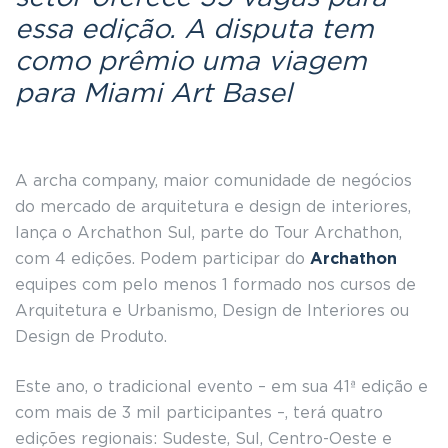
essa edição. A disputa tem
como prêmio uma viagem
para Miami Art Basel
A archa company, maior comunidade de negócios
do mercado de arquitetura e design de interiores,
lança o Archathon Sul, parte do Tour Archathon,
com 4 edições. Podem participar do
Archathon
equipes com pelo menos 1 formado nos cursos de
Arquitetura e Urbanismo, Design de Interiores ou
Design de Produto.
Este ano, o tradicional evento – em sua 41ª edição e
com mais de 3 mil participantes –, terá quatro
edições regionais: Sudeste, Sul, Centro-Oeste e