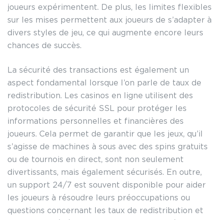
joueurs expérimentent. De plus, les limites flexibles
sur les mises permettent aux joueurs de s’adapter à
divers styles de jeu, ce qui augmente encore leurs
chances de succès.
La sécurité des transactions est également un
aspect fondamental lorsque l’on parle de taux de
redistribution. Les casinos en ligne utilisent des
protocoles de sécurité SSL pour protéger les
informations personnelles et financières des
joueurs. Cela permet de garantir que les jeux, qu’il
s’agisse de machines à sous avec des spins gratuits
ou de tournois en direct, sont non seulement
divertissants, mais également sécurisés. En outre,
un support 24/7 est souvent disponible pour aider
les joueurs à résoudre leurs préoccupations ou
questions concernant les taux de redistribution et