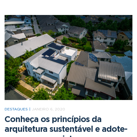
DESTAQUES
JANEIRO 6, 2020
Conheça os princípios da
arquitetura sustentável e adote-