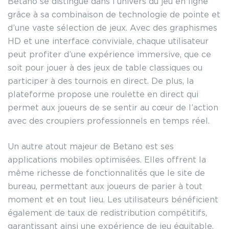
Betano se distingue dans l’univers du jeu en ligne
grâce à sa combinaison de technologie de pointe et
d’une vaste sélection de jeux. Avec des graphismes
HD et une interface conviviale, chaque utilisateur
peut profiter d’une expérience immersive, que ce
soit pour jouer à des jeux de table classiques ou
participer à des tournois en direct. De plus, la
plateforme propose une roulette en direct qui
permet aux joueurs de se sentir au cœur de l’action
avec des croupiers professionnels en temps réel.
Un autre atout majeur de Betano est ses
applications mobiles optimisées. Elles offrent la
même richesse de fonctionnalités que le site de
bureau, permettant aux joueurs de parier à tout
moment et en tout lieu. Les utilisateurs bénéficient
également de taux de redistribution compétitifs,
garantissant ainsi une expérience de jeu équitable.