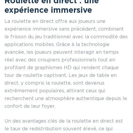
Roulette en direct : une
expérience immersive
La roulette en direct offre aux joueurs une
expérience immersive sans précédent, combinant
le frisson du jeu traditionnel avec la commodité des
applications mobiles. Grâce à la technologie
avancée, les joueurs peuvent interagir en temps
réel avec des croupiers professionnels tout en
profitant de graphismes HD qui rendent chaque
tour de roulette captivant. Les jeux de table en
direct, y compris la roulette, sont devenus
extrêmement populaires, attirant ceux qui
recherchent une atmosphère authentique depuis le
confort de leur foyer.
Un des avantages clés de la roulette en direct est
le taux de redistribution souvent élevé, ce qui