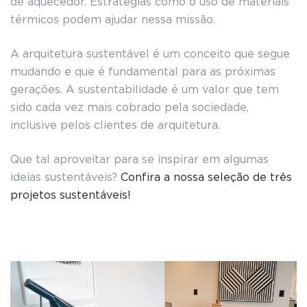
de aquecedor. Estratégias como o uso de materiais
térmicos podem ajudar nessa missão.
A arquitetura sustentável é um conceito que segue
mudando e que é fundamental para as próximas
gerações. A sustentabilidade é um valor que tem
sido cada vez mais cobrado pela sociedade,
inclusive pelos clientes de arquitetura.
Que tal aproveitar para se inspirar em algumas
ideias sustentáveis?
Confira a nossa seleção de três
projetos sustentáveis!