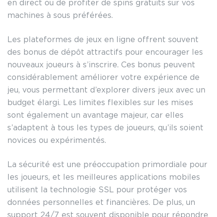
en direct ou de profiter de spins gratuits sur vos
machines à sous préférées.
Les plateformes de jeux en ligne offrent souvent
des bonus de dépôt attractifs pour encourager les
nouveaux joueurs à s’inscrire. Ces bonus peuvent
considérablement améliorer votre expérience de
jeu, vous permettant d’explorer divers jeux avec un
budget élargi. Les limites flexibles sur les mises
sont également un avantage majeur, car elles
s’adaptent à tous les types de joueurs, qu’ils soient
novices ou expérimentés.
La sécurité est une préoccupation primordiale pour
les joueurs, et les meilleures applications mobiles
utilisent la technologie SSL pour protéger vos
données personnelles et financières. De plus, un
support 24/7 est souvent disponible pour répondre