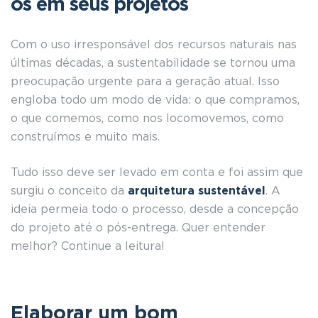
os em seus projetos
Com o uso irresponsável dos recursos naturais nas
últimas décadas, a sustentabilidade se tornou uma
preocupação urgente para a geração atual. Isso
engloba todo um modo de vida: o que compramos,
o que comemos, como nos locomovemos, como
construímos e muito mais.
Tudo isso deve ser levado em conta e foi assim que
surgiu o conceito da
arquitetura sustentável
. A
ideia permeia todo o processo, desde a concepção
do projeto até o pós-entrega. Quer entender
melhor? Continue a leitura!
Elaborar um bom