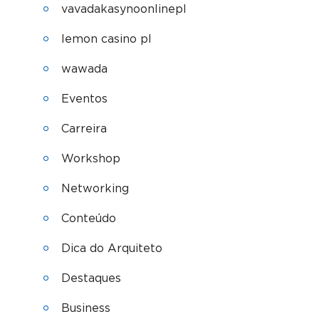
vavadakasynoonlinepl
lemon casino pl
wawada
Eventos
Carreira
Workshop
Networking
Conteúdo
Dica do Arquiteto
Destaques
Business