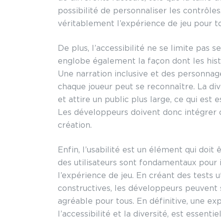
possibilité de personnaliser les contrôles
véritablement l’expérience de jeu pour to
De plus, l’accessibilité ne se limite pas
englobe également la façon dont les hist
Une narration inclusive et des personnag
chaque joueur peut se reconnaître. La dive
et attire un public plus large, ce qui est 
Les développeurs doivent donc intégrer c
création.
Enfin, l’usabilité est un élément qui doi
des utilisateurs sont fondamentaux pour i
l’expérience de jeu. En créant des tests ut
constructives, les développeurs peuvent s
agréable pour tous. En définitive, une ex
l’accessibilité et la diversité, est essenti