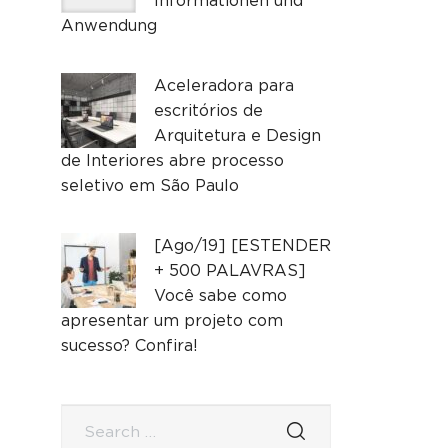
Anwendung
Aceleradora para
escritórios de
Arquitetura e Design
de Interiores abre processo
seletivo em São Paulo
[Ago/19] [ESTENDER
+ 500 PALAVRAS]
Você sabe como
apresentar um projeto com
sucesso? Confira!