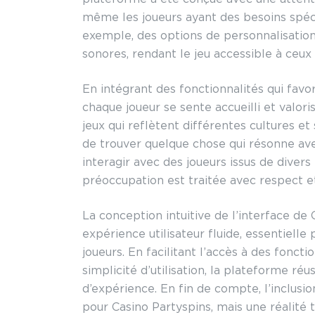
même les joueurs ayant des besoins spéc
exemple, des options de personnalisation
sonores, rendant le jeu accessible à ceux 
En intégrant des fonctionnalités qui favor
chaque joueur se sente accueilli et valo
jeux qui reflètent différentes cultures et 
de trouver quelque chose qui résonne avec
interagir avec des joueurs issus de diver
préoccupation est traitée avec respect 
La conception intuitive de l’interface d
expérience utilisateur fluide, essentielle
joueurs. En facilitant l’accès à des fonc
simplicité d’utilisation, la plateforme ré
d’expérience. En fin de compte, l’inclus
pour Casino Partyspins, mais une réalité t