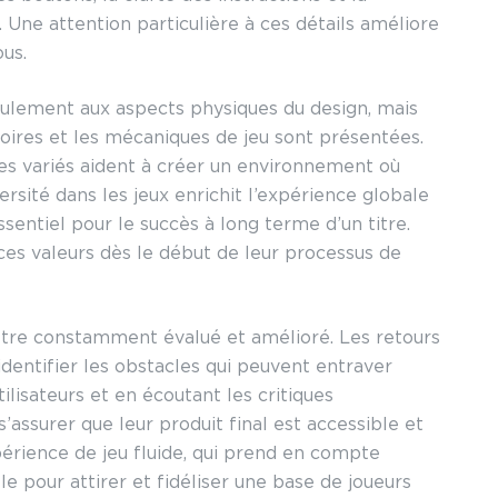
. Une attention particulière à ces détails améliore
us.
 seulement aux aspects physiques du design, mais
oires et les mécaniques de jeu sont présentées.
es variés aident à créer un environnement où
rsité dans les jeux enrichit l’expérience globale
essentiel pour le succès à long terme d’un titre.
es valeurs dès le début de leur processus de
t être constamment évalué et amélioré. Les retours
dentifier les obstacles qui peuvent entraver
ilisateurs et en écoutant les critiques
’assurer que leur produit final est accessible et
périence de jeu fluide, qui prend en compte
elle pour attirer et fidéliser une base de joueurs