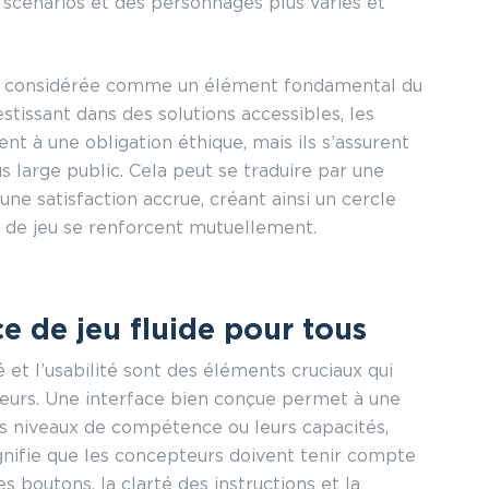
s scénarios et des personnages plus variés et
être considérée comme un élément fondamental du
tissant dans des solutions accessibles, les
t à une obligation éthique, mais ils s’assurent
s large public. Cela peut se traduire par une
e satisfaction accrue, créant ainsi un cercle
ce de jeu se renforcent mutuellement.
ce de jeu fluide pour tous
é et l’usabilité sont des éléments cruciaux qui
ueurs. Une interface bien conçue permet à une
urs niveaux de compétence ou leurs capacités,
signifie que les concepteurs doivent tenir compte
es boutons, la clarté des instructions et la