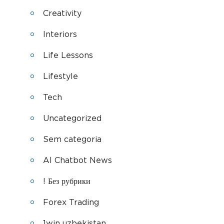
Creativity
Interiors
Life Lessons
Lifestyle
Tech
Uncategorized
Sem categoria
AI Chatbot News
! Без рубрики
Forex Trading
1win uzbekistan