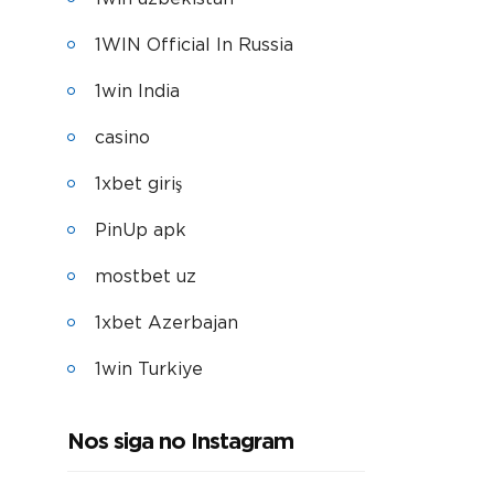
1WIN Official In Russia
1win India
casino
1xbet giriş
PinUp apk
mostbet uz
1xbet Azerbajan
1win Turkiye
Nos siga no Instagram