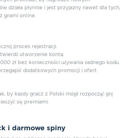
 działa płynnie i jest przyjazny nawet dla tych,
z grami online.
znij proces rejestracji.
otwierdź utworzenie konta.
000 zł bez konieczności używania żadnego kodu.
 przegapić dodatkowych promocji i ofert
, by każdy gracz z Polski mógł rozpocząć grę
ieszyć się premiami.
ck i darmowe spiny