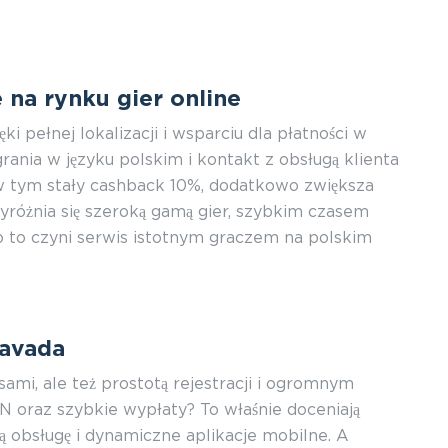
e na rynku gier online
i pełnej lokalizacji i wsparciu dla płatności w
rania w języku polskim i kontakt z obsługą klienta
w tym stały cashback 10%, dodatkowo zwiększa
wyróżnia się szeroką gamą gier, szybkim czasem
o to czyni serwis istotnym graczem na polskim
 Vavada
ami, ale też prostotą rejestracji i ogromnym
N oraz szybkie wypłaty? To właśnie doceniają
ną obsługę i dynamiczne aplikacje mobilne. A