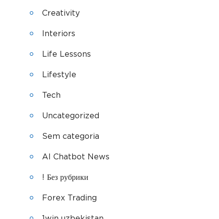
Creativity
Interiors
Life Lessons
Lifestyle
Tech
Uncategorized
Sem categoria
AI Chatbot News
! Без рубрики
Forex Trading
1win uzbekistan