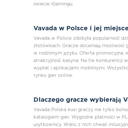
świecie iGamingu.
Vavada w Polsce i jej miejsc
Vavada w Polsce zdobyła popularność dzięk
złotówkach. Gracze doceniają możliwość g
w rodzimym języku. Oferta promocyjna, 
atrakcyjność kasyna. Na tle konkurencji 
wypłat i aplikacjami mobilnymi. Wszystk
rynku gier online.
Dlaczego gracze wybierają
Vavada Polska kusi graczy nie tylko bonus
katalogiem gier. Wygodne płatności w PL
użytkownicy. Wielu z nich chwali intuicyj