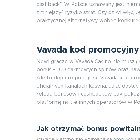
cashback? W Polsce uznawany jest niem
zmniejszyć ryzyko strat. Czy dziwi więc, 
praktycznej alternatywy wobec konkure
Vavada kod promocyjny 
Nowi gracze w Vavada Casino nie muszą ro
bonus – 100 darmowych spinów oraz nawe
Ale to dopiero początek. Vavada kod prom
oficjalnych kanałach kasyna, dając dost
reload bonusów i cashbacków. Jak pokaza
platformę na tle innych operatorów w Po
Jak otrzymać bonus powital
Vavada Kasyno nie wymaga skomplikowan