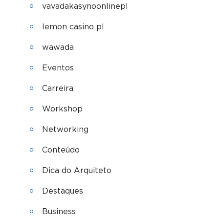
vavadakasynoonlinepl
lemon casino pl
wawada
Eventos
Carreira
Workshop
Networking
Conteúdo
Dica do Arquiteto
Destaques
Business