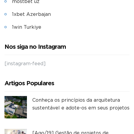
mostbet uz
1xbet Azerbajan
1win Turkiye
Nos siga no Instagram
[instagram-feed]
Artigos Populares
Conheça os princípios da arquitetura
sustentável e adote-os em seus projetos
[Ago/19] Gestão de projetos de