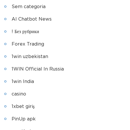
Sem categoria
AI Chatbot News
! Без рубрики
Forex Trading
1win uzbekistan
1WIN Official In Russia
1win India
casino
1xbet giriş
PinUp apk