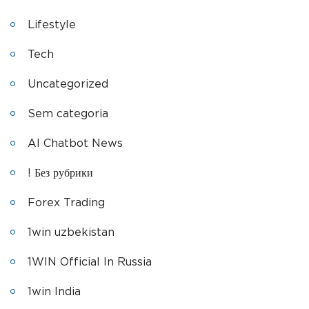
Lifestyle
Tech
Uncategorized
Sem categoria
AI Chatbot News
! Без рубрики
Forex Trading
1win uzbekistan
1WIN Official In Russia
1win India