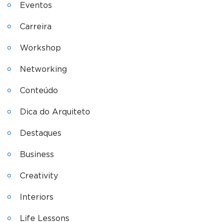
Eventos
Carreira
Workshop
Networking
Conteúdo
Dica do Arquiteto
Destaques
Business
Creativity
Interiors
Life Lessons