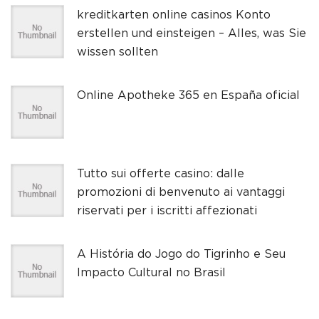
kreditkarten online casinos Konto
erstellen und einsteigen – Alles, was Sie
wissen sollten
Online Apotheke 365 en España oficial
Tutto sui offerte casino: dalle
promozioni di benvenuto ai vantaggi
riservati per i iscritti affezionati
A História do Jogo do Tigrinho e Seu
Impacto Cultural no Brasil