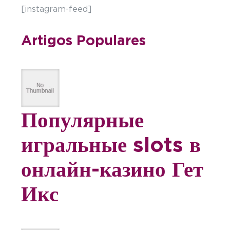
[instagram-feed]
Artigos Populares
Популярные
игральные slots в
онлайн-казино Гет
Икс