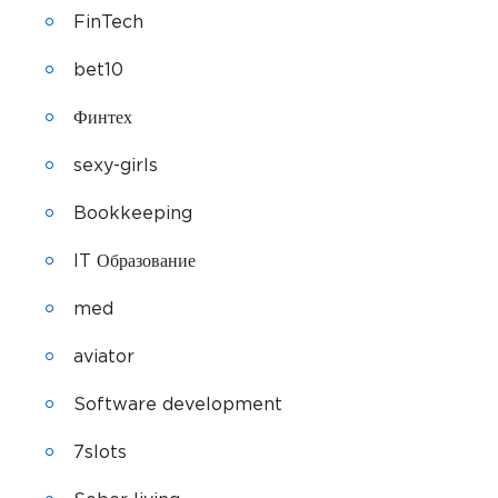
FinTech
bet10
Финтех
sexy-girls
Bookkeeping
IT Образование
med
aviator
Software development
7slots