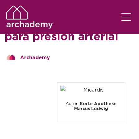
SEM CATEGORIA
EM
17/01/2026
Comprar Micardis
para presión arterial
Archademy
Autor:
Körte Apotheke
Marcus Ludwig