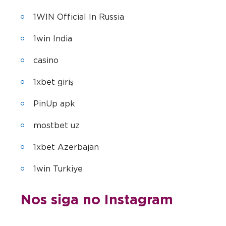
1WIN Official In Russia
1win India
casino
1xbet giriş
PinUp apk
mostbet uz
1xbet Azerbajan
1win Turkiye
Nos siga no Instagram