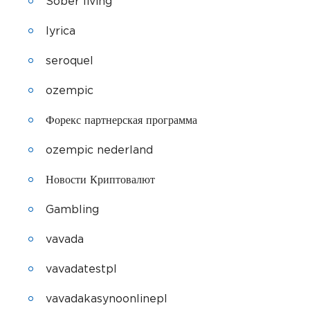
Sober living
lyrica
seroquel
ozempic
Форекс партнерская программа
ozempic nederland
Новости Криптовалют
Gambling
vavada
vavadatestpl
vavadakasynoonlinepl