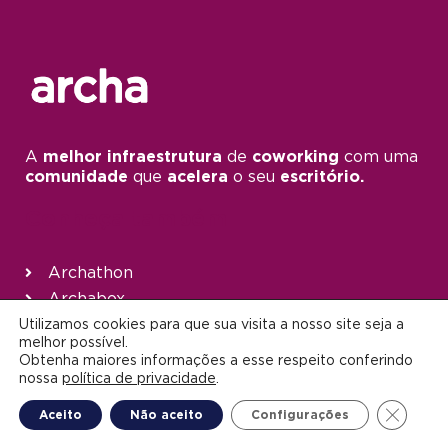
A
melhor infraestrutura
de
coworking
com uma
comunidade
que
acelera
o seu
escritório.
Conheça também
Archathon
Archabox
Políticas de privacidade
Utilizamos cookies para que sua visita a nosso site seja a
melhor possível.
Obtenha maiores informações a esse respeito conferindo
Siga-nos
nossa
política de privacidade
.
Close G
Aceito
Não aceito
Configurações