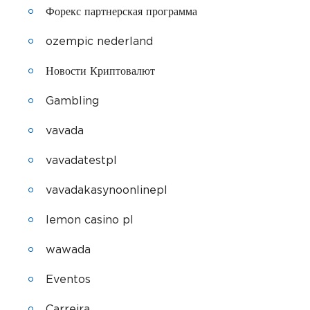
Форекс партнерская программа
ozempic nederland
Новости Криптовалют
Gambling
vavada
vavadatestpl
vavadakasynoonlinepl
lemon casino pl
wawada
Eventos
Carreira