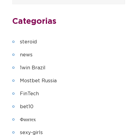
Categorias
steroid
news
1win Brazil
Mostbet Russia
FinTech
bet10
Финтех
sexy-girls