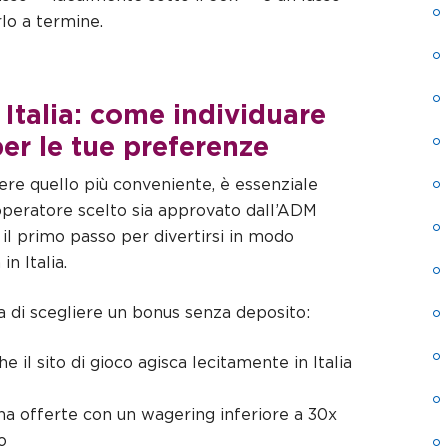
rlo a termine.
Italia: come individuare
er le tue preferenze
liere quello più conveniente, è essenziale
l operatore scelto sia approvato dall’ADM
il primo passo per divertirsi in modo
n Italia.
ma di scegliere un bonus senza deposito:
il sito di gioco agisca lecitamente in Italia
na offerte con un wagering inferiore a 30x
o