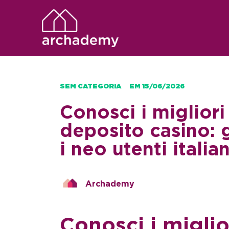
SEM CATEGORIA
EM
15/06/2026
Conosci i miglior
deposito casino: 
i neo utenti italian
Archademy
Conosci i migli