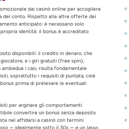
omozionale dai casinò online per accogliere
 del conto. Rispetto alle altre offerte dei
samento anticipato: è necessario solo
 propria identità: il bonus è accreditato
to disponibili: il credito in denaro, che
ocatore, e i giri gratuiti (free spin),
In ambedue i casi, risulta fondamentale
ti, soprattutto i requisiti di puntata, cioè
 bonus prima di prelevare le eventuali
isiti per arginare gli comportamenti
attibile convertire un bonus senza deposito
 sta nel affidarsi a casinò con termini
asso — idealmente sotto il 30x — e un lasso