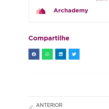
Archademy
Compartilhe
ANTERIOR