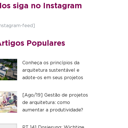
os siga no Instagram
instagram-feed]
rtigos Populares
Conheça os princípios da
arquitetura sustentável e
adote-os em seus projetos
[Ago/19] Gestão de projetos
de arquitetura: como
aumentar a produtividade?
PT 141 Dosierung: Wichtige