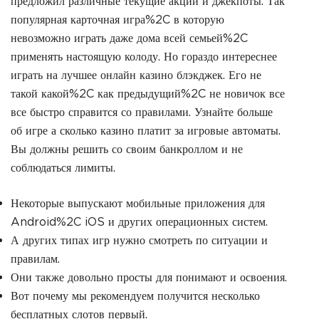
предложил различные текущие акции и джекпоты. Так
популярная карточная игра%2C в которую
невозможно играть даже дома всей семьей%2C
применять настоящую колоду. Но гораздо интереснее
играть на лучшее онлайн казино блэкджек. Его не
такой какой%2C как предыдущий%2C не новичок все
все быстро справится со правилами. Узнайте больше
об игре а сколько казино платит за игровые автоматы.
Вы должны решить со своим банкроллом и не
соблюдаться лимиты.
Некоторые выпускают мобильные приложения для
Android%2C iOS и других операционных систем.
А других типах игр нужно смотреть по ситуации и
правилам.
Они также довольно просты для понимают и освоения.
Вот почему мы рекомендуем получится несколько
бесплатных слотов первый.