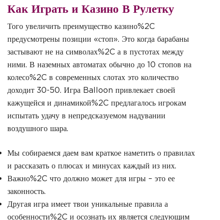
Как Играть и Казино В Рулетку
Того увеличить преимущество казино%2C
предусмотрены позиции «стоп». Это когда барабаны
застывают не на символах%2C а в пустотах между
ними. В наземных автоматах обычно до 10 стопов на
колесо%2C в современных слотах это количество
доходит 30-50. Игра Balloon привлекает своей
кажущейся и динамикой%2C предлагалось игрокам
испытать удачу в непредсказуемом надувании
воздушного шара.
Мы собираемся даем вам краткое наметить о правилах
и рассказать о плюсах и минусах каждый из них.
Важно%2C что должно может для игры – это ее
законность.
Другая игра имеет твои уникальные правила а
особенности%2C и осознать их является следующим