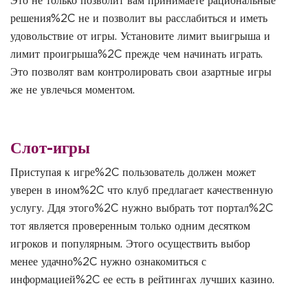
Это не только позволит вам принимаете рациональные
решения%2C не и позволит вы расслабиться и иметь
удовольствие от игры. Установите лимит выигрыша и
лимит проигрыша%2C прежде чем начинать играть.
Это позволят вам контролировать свои азартные игры
же не увлечься моментом.
Слот-игры
Приступая к игре%2C пользователь должен может
уверен в ином%2C что клуб предлагает качественную
услугу. Ддя этого%2C нужно выбрать тот портал%2C
тот является проверенным только одним десятком
игроков и популярным. Этого осуществить выбор
менее удачно%2C нужно ознакомиться с
информацией%2C ее есть в рейтингах лучших казино.