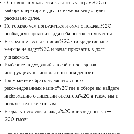
О правильном касается к азартным играм%2C о
выборе оператора и других важном вещах будет
рассказано далее.
Но гораздо чем погружаться и омут с покачал%2C
необходимо прояснить ддя себя несколько моменты.
В середине весны я понял%2C что кредитов мне
меньше не дадут%2C и начал прихватив в долг
у знакомых.
Выберите подходящий способ и последовав
инструкциям казино для внесения депозита.
Вы можете выбрать из нашего списка
рекомендованных казино%2C где в обзоре вы найдете
информацию о лицензии оператора%2C а также мы и
пользовательские отзыва.
Я брал у него еще дважды%2C в последний раз —
200 тысяч.