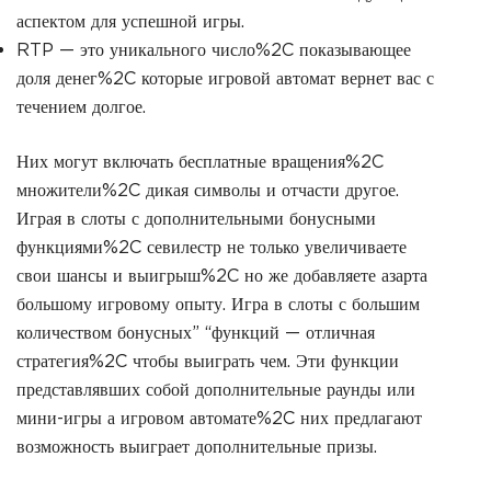
аспектом для успешной игры.
RTP — это уникального число%2C показывающее
доля денег%2C которые игровой автомат вернет вас с
течением долгое.
Них могут включать бесплатные вращения%2C
множители%2C дикая символы и отчасти другое.
Играя в слоты с дополнительными бонусными
функциями%2C севилестр не только увеличиваете
свои шансы и выигрыш%2C но же добавляете азарта
большому игровому опыту. Игра в слоты с большим
количеством бонусных” “функций — отличная
стратегия%2C чтобы выиграть чем. Эти функции
представлявших собой дополнительные раунды или
мини-игры а игровом автомате%2C них предлагают
возможность выиграет дополнительные призы.