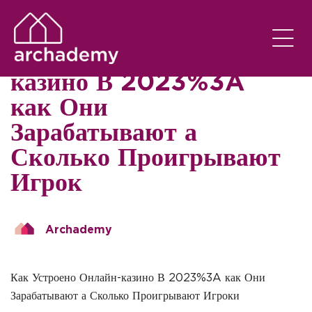
SEM CATEGORIA
EM
13/02/2023
Как Устроено Онлайн-
казино В 2023%3A
как Они
Зарабатывают а
Сколько Проигрывают
Игрок
Archademy
Как Устроено Онлайн-казино В 2023%3A как Они
Зарабатывают а Сколько Проигрывают Игроки