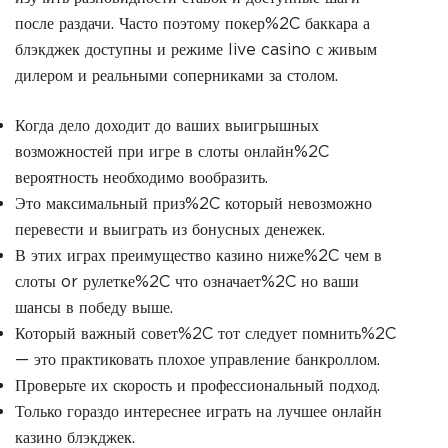
после раздачи. Часто поэтому покер%2C баккара а
блэкджек доступны и режиме live casino с живым
дилером и реальными соперниками за столом.
Когда дело доходит до ваших выигрышных
возможностей при игре в слоты онлайн%2C
вероятность необходимо вообразить.
Это максимальный приз%2C который невозможно
перевести и выиграть из бонусных денежек.
В этих играх преимущество казино ниже%2C чем в
слоты or рулетке%2C что означает%2C но ваши
шансы в победу выше.
Который важный совет%2C тот следует помнить%2C
— это практиковать плохое управление банкроллом.
Проверьте их скорость и профессиональный подход.
Только гораздо интереснее играть на лучшее онлайн
казино блэкджек.