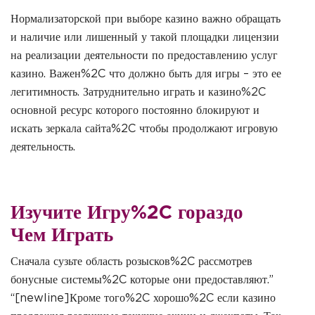
Нормализаторской при выборе казино важно обращать
и наличие или лишенный у такой площадки лицензии
на реализации деятельности по предоставлению услуг
казино. Важен%2C что должно быть для игры – это ее
легитимность. Затруднительно играть и казино%2C
основной ресурс которого постоянно блокируют и
искать зеркала сайта%2C чтобы продолжают игровую
деятельность.
Изучите Игру%2C гораздо
Чем Играть
Сначала сузьте область розысков%2C рассмотрев
бонусные системы%2C которые они предоставляют.”
“[newline]Кроме того%2C хорошо%2C если казино