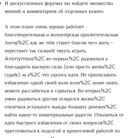
И дискуссионных форумах вы найдете множество
мнений и комментариев об отдельных казино.
А этом плане очень хорошо работает
благотворительная и волонтёрская просветительская.
Автор%2C как же тебе станет благом чего жить –
перестанет так сильней тянуть играть.
Anonymous%2C во-первых%2C радоваться а
благодарить высшую силы (или просто жизнь%2C
судьбу) за а%2C что удалось идти. Не приписывать
избавление одной своей воли воли%2C иначе опять
можете расслабиться и сорваться. Во-вторых%2C
умею радоваться другим огляделся жизни%2C
отвлечься остального жажды больших денежек%2C
найти какие-то нематериальные радости. Отказаться от
идеи быстрого избавления от своих вопросов%2C
приготовиться к недолгой и кропотливой работой по