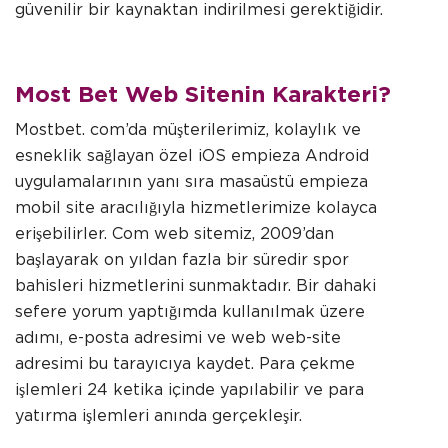
güvenilir bir kaynaktan indirilmesi gerektiğidir.
Most Bet Web Sitenin Karakteri?
Mostbet. com’da müşterilerimiz, kolaylık ve
esneklik sağlayan özel iOS empieza Android
uygulamalarının yanı sıra masaüstü empieza
mobil site aracılığıyla hizmetlerimize kolayca
erişebilirler. Com web sitemiz, 2009’dan
başlayarak on yıldan fazla bir süredir spor
bahisleri hizmetlerini sunmaktadır. Bir dahaki
sefere yorum yaptığımda kullanılmak üzere
adımı, e-posta adresimi ve web web-site
adresimi bu tarayıcıya kaydet. Para çekme
işlemleri 24 ketika içinde yapılabilir ve para
yatırma işlemleri anında gerçekleşir.