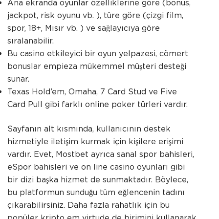
Ana ekranda oyunlar özelliklerine göre (bonus,
jackpot, risk oyunu vb. ), türe göre (çizgi film,
spor, 18+, Mısır vb. ) ve sağlayıcıya göre
sıralanabilir.
Bu casino etkileyici bir oyun yelpazesi, cömert
bonuslar empieza mükemmel müşteri desteği
sunar.
Texas Hold’em, Omaha, 7 Card Stud ve Five
Card Pull gibi farklı online poker türleri vardır.
Sayfanın alt kısmında, kullanıcının destek
hizmetiyle iletişim kurmak için kişilere erişimi
vardır. Evet, Mostbet ayrıca sanal spor bahisleri,
eSpor bahisleri ve on line casino oyunları gibi
bir dizi başka hizmet de sunmaktadır. Böylece,
bu platformun sunduğu tüm eğlencenin tadını
çıkarabilirsiniz. Daha fazla rahatlık için bu
popüler kripto em virtude de birimini kullanarak