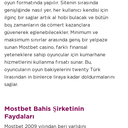
oyun formatında yapılır. Sitenin sırasında
genişliğinde nasıl yer, her kullanıcı kendisi için
ilginç bir sağlar artık al hobi bulacak ve bütün
boş zamanların da cömert kazançlara
güvenerek eğlenebilecekler. Minimum ve
maksimum sınırlar arasında geniş bir yelpaze
sunan Mostbet casino, farklı finansal
yeteneklere sahip oyuncular için kumarhane
hizmetlerini kullanma fırsatı sunar. Bu,
oyuncuların oyun bakiyelerini twenty Türk
lirasından in binlerce liraya kadar doldurmalarını
sağlar.
Mostbet Bahis Şirketinin
Faydaları
Mostbet 2009 yılından beri varlığını