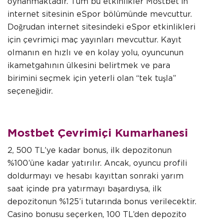
oynanmaktadır. Tüm bu etkinlikler Mostbet’in
internet sitesinin eSpor bölümünde mevcuttur.
Doğrudan internet sitesindeki eSpor etkinlikleri
için çevrimiçi maç yayınları mevcuttur. Kayıt
olmanın en hızlı ve en kolay yolu, oyuncunun
ikametgahının ülkesini belirtmek ve para
birimini seçmek için yeterli olan “tek tuşla”
seçeneğidir.
Mostbet Çevrimiçi Kumarhanesi
2, 500 TL’ye kadar bonus, ilk depozitonun
%100’üne kadar yatırılır. Ancak, oyuncu profili
doldurmayı ve hesabı kayıttan sonraki yarım
saat içinde pra yatırmayı başardıysa, ilk
depozitonun %125’i tutarında bonus verilecektir.
Casino bonusu seçerken, 100 TL’den depozito