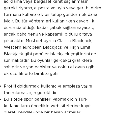
açıklama veya belgesel kanıt sağlanmasını
gerektiriyorsa, e-posta yoluyla veya geri bildirim
formunu kullanarak bir talep göndermek daha
iyidir. Bu tür yöntemleri kullanırken cevap ilk
durumda olduğu kadar çabuk sağlanmayacak,
ancak daha geniş ve kapsamlı olduğu ortaya
çıkacaktır. Mostbet ayrıca Classic Blackjack,
Western european Blackjack ve High Limit
Blackjack gibi popüler blackjack çeşitlerini de
sunmaktadır. Bu oyunlar gerçekçi grafiklere
sahiptir ve yan bahisler ve çoklu el oyunu gibi
ek özelliklerle birlikte gelir.
Profili doldurmak, kullanıcıyı empieza yaşını
tanımlamak için gereklidir.
Bu sitede spor bahisleri yapmak için Türk
kullanıcıların öncelikle web sitelerine kayıt
olarak kendilerinde bir hesap açmaları