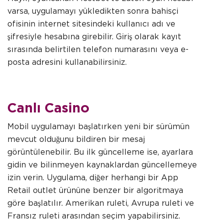
varsa, uygulamayı yükledikten sonra bahisçi
ofisinin internet sitesindeki kullanıcı adı ve
şifresiyle hesabına girebilir. Giriş olarak kayıt
sırasında belirtilen telefon numarasını veya e-
posta adresini kullanabilirsiniz.
Canlı Casino
Mobil uygulamayı başlatırken yeni bir sürümün
mevcut olduğunu bildiren bir mesaj
görüntülenebilir. Bu ilk güncelleme ise, ayarlara
gidin ve bilinmeyen kaynaklardan güncellemeye
izin verin. Uygulama, diğer herhangi bir App
Retail outlet ürününe benzer bir algoritmaya
göre başlatılır. Amerikan ruleti, Avrupa ruleti ve
Fransız ruleti arasından seçim yapabilirsiniz.