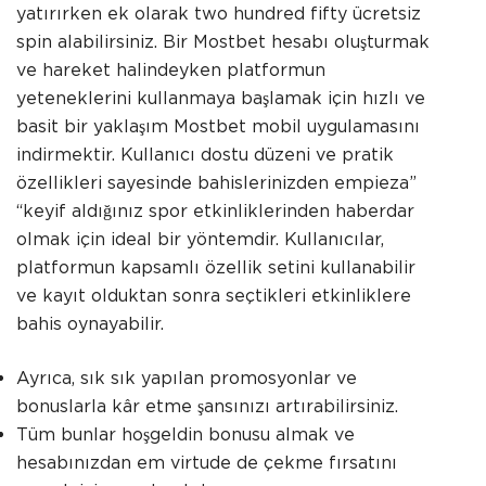
yatırırken ek olarak two hundred fifty ücretsiz
spin alabilirsiniz. Bir Mostbet hesabı oluşturmak
ve hareket halindeyken platformun
yeteneklerini kullanmaya başlamak için hızlı ve
basit bir yaklaşım Mostbet mobil uygulamasını
indirmektir. Kullanıcı dostu düzeni ve pratik
özellikleri sayesinde bahislerinizden empieza”
“keyif aldığınız spor etkinliklerinden haberdar
olmak için ideal bir yöntemdir. Kullanıcılar,
platformun kapsamlı özellik setini kullanabilir
ve kayıt olduktan sonra seçtikleri etkinliklere
bahis oynayabilir.
Ayrıca, sık sık yapılan promosyonlar ve
bonuslarla kâr etme şansınızı artırabilirsiniz.
Tüm bunlar hoşgeldin bonusu almak ve
hesabınızdan em virtude de çekme fırsatını