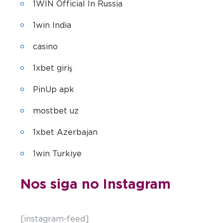
1WIN Official In Russia
1win India
casino
1xbet giriş
PinUp apk
mostbet uz
1xbet Azerbajan
1win Turkiye
Nos siga no Instagram
[instagram-feed]