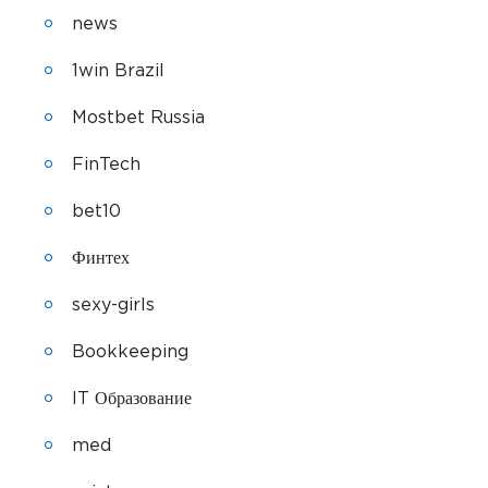
news
1win Brazil
Mostbet Russia
FinTech
bet10
Финтех
sexy-girls
Bookkeeping
IT Образование
med