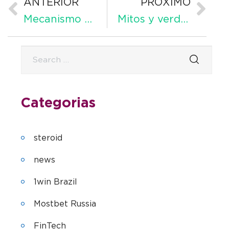
ANTERIOR
PRÓXIMO
Mecanismo de Urispas en relajación vesical
Mitos y verdades sobre Etoricoxib: desmitificando opiniones erróneas
Categorias
steroid
news
1win Brazil
Mostbet Russia
FinTech