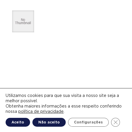
Utilizamos cookies para que sua visita a nosso site seja a
melhor possível.
Obtenha maiores informações a esse respeito conferindo
nossa
política de privacidade
.
Close G
Aceito
Não aceito
Configurações