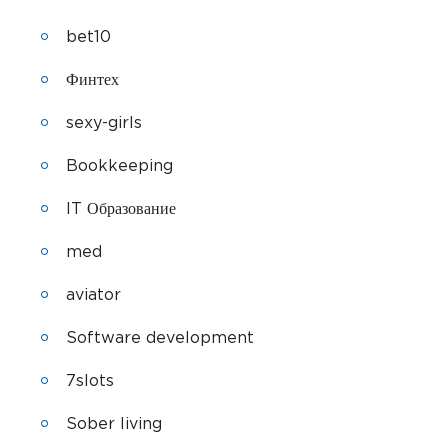
bet10
Финтех
sexy-girls
Bookkeeping
IT Образование
med
aviator
Software development
7slots
Sober living