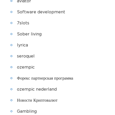
aviator
Software development
7slots
Sober living
lyrica
seroquel
ozempic
Форекс партнерская программа
ozempic nederland
Новости Криптовалют
Gambling