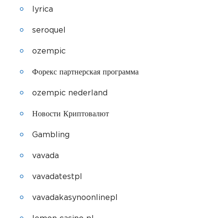
lyrica
seroquel
ozempic
Форекс партнерская программа
ozempic nederland
Новости Криптовалют
Gambling
vavada
vavadatestpl
vavadakasynoonlinepl