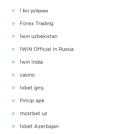
! Без рубрики
Forex Trading
1win uzbekistan
1WIN Official In Russia
1win India
casino
1xbet giriş
PinUp apk
mostbet uz
1xbet Azerbajan