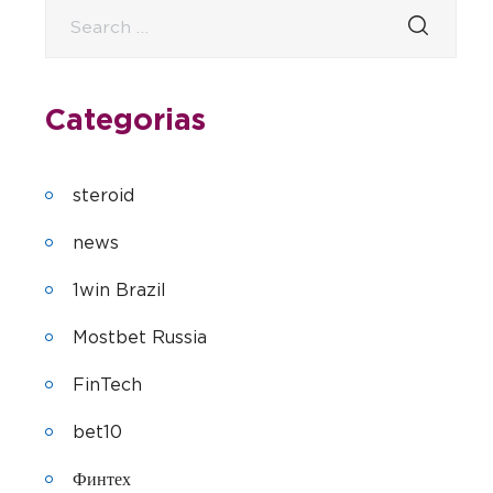
Categorias
steroid
news
1win Brazil
Mostbet Russia
FinTech
bet10
Финтех