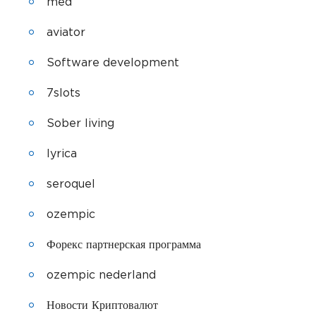
med
aviator
Software development
7slots
Sober living
lyrica
seroquel
ozempic
Форекс партнерская программа
ozempic nederland
Новости Криптовалют