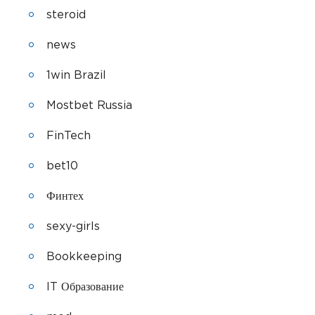
steroid
news
1win Brazil
Mostbet Russia
FinTech
bet10
Финтех
sexy-girls
Bookkeeping
IT Образование