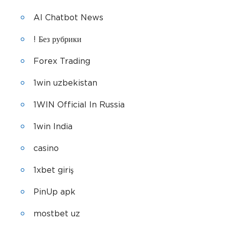
AI Chatbot News
! Без рубрики
Forex Trading
1win uzbekistan
1WIN Official In Russia
1win India
casino
1xbet giriş
PinUp apk
mostbet uz