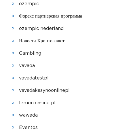
ozempic
Форекс партнерская программа
ozempic nederland
Новости Криптовалют
Gambling
vavada
vavadatestpl
vavadakasynoonlinepl
lemon casino pl
wawada
Eventos