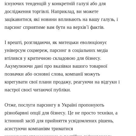
існуючих тенденцій у конкретній галузі або для
дослідження торгівлі. Наприклад, ви можете
зацікавитися, які новини впливають на вашу галузь, і
парсинг сприятиме вам бути на верхів’ї фактів.
І врешті, розглядаючи, як митецьки еволюціонує
універсум соцмереж, парсинг в соціальних медіа
втілився у критичною складовою для бізнесу.
Акумулюючи дані про вказівки вашого товарної
позначки або основні слова, компанії можуть
корегувати свої плани продажу, реагуючи на відгуки і
настрої своєї читаючої публіки.
Отже, послуги парсингу в Україні пропонують
різнобарвні опції для бізнесу. Це не просто техніки, а
істинний засіб для прийняття усвідомлених рішень,
асистуючи компаніям триматися