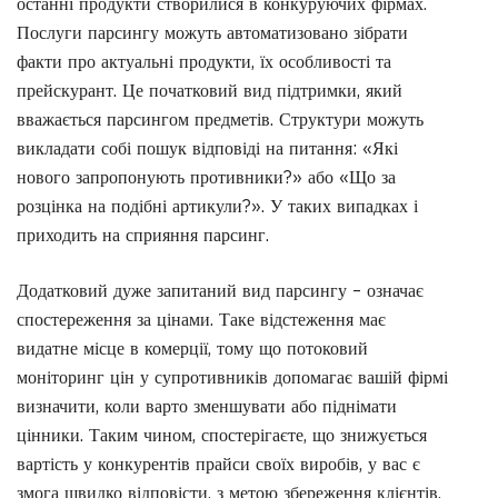
останні продукти створилися в конкуруючих фірмах.
Послуги парсингу можуть автоматизовано зібрати
факти про актуальні продукти, їх особливості та
прейскурант. Це початковий вид підтримки, який
вважається парсингом предметів. Структури можуть
викладати собі пошук відповіді на питання: «Які
нового запропонують противники?» або «Що за
розцінка на подібні артикули?». У таких випадках і
приходить на сприяння парсинг.
Додатковий дуже запитаний вид парсингу – означає
спостереження за цінами. Таке відстеження має
видатне місце в комерції, тому що потоковий
моніторинг цін у супротивників допомагає вашій фірмі
визначити, коли варто зменшувати або піднімати
цінники. Таким чином, спостерігаєте, що знижується
вартість у конкурентів прайси своїх виробів, у вас є
змога швидко відповісти, з метою збереження клієнтів.