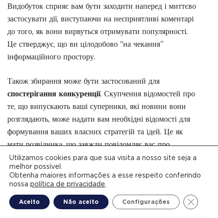
Видобуток сприяє вам бути заходити наперед і миттєво
застосувати дії, виступаючи на несприятливі коментарі
до того, як вони вирвуться отримувати популярності.
Це стверджує, що ви цілодобово “на чекання”
інформаційного простору.
Також збирання може бути застосований для
спостерігання конкуренції
. Скупчення відомостей про
те, що випускають ваші суперники, які новини вони
розглядають, може надати вам необхідні відомості для
формування ваших власних стратегій та ідей. Це як
мати розвідника, що завжди повідомляє вас про
важливі новини на ринку.
Utilizamos cookies para que sua visita a nosso site seja a
melhor possível.
Obtenha maiores informações a esse respeito conferindo
І не не залишайте поза увагою про
аналіз тенденцій
.
nossa
política de privacidade
.
Обробка новин надає здатність відкривати набираючі
Close G
Aceito
Não aceito
Configurações
силу теми або предмети, які активно розглядаються. Це