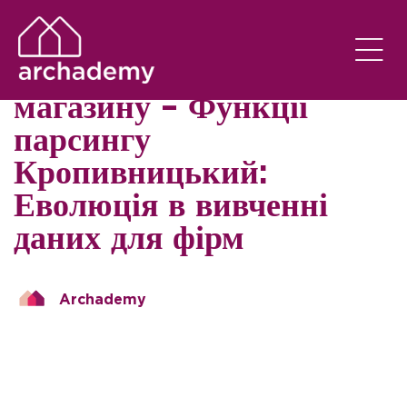
SEM CATEGORIA
EM
15/10/2024
Парсинг інтернет-
магазину – Функції
парсингу
Кропивницький:
Еволюція в вивченні
даних для фірм
Archademy