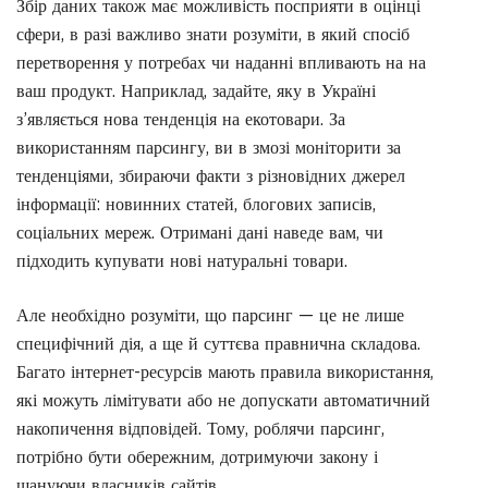
Збір даних також має можливість посприяти в оцінці
сфери, в разі важливо знати розуміти, в який спосіб
перетворення у потребах чи наданні впливають на на
ваш продукт. Наприклад, задайте, яку в Україні
з’являється нова тенденція на екотовари. За
використанням парсингу, ви в змозі моніторити за
тенденціями, збираючи факти з різновідних джерел
інформації: новинних статей, блогових записів,
соціальних мереж. Отримані дані наведе вам, чи
підходить купувати нові натуральні товари.
Але необхідно розуміти, що парсинг — це не лише
специфічний дія, а ще й суттєва правнична складова.
Багато інтернет-ресурсів мають правила використання,
які можуть лімітувати або не допускати автоматичний
накопичення відповідей. Тому, роблячи парсинг,
потрібно бути обережним, дотримуючи закону і
шануючи власників сайтів.