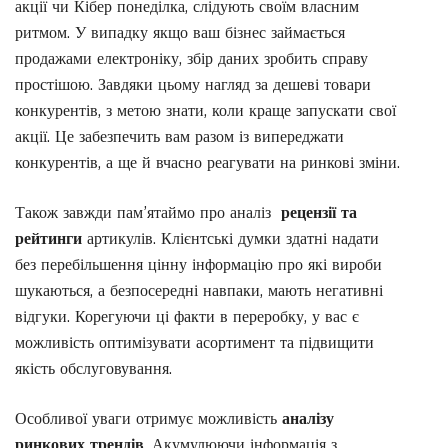
акції чи Кібер понеділка, слідують своїм власним
ритмом. У випадку якщо ваш бізнес займається
продажами електроніку, збір даних зробить справу
простішою. Завдяки цьому нагляд за дешеві товари
конкурентів, з метою знати, коли краще запускати свої
акції. Це забезпечить вам разом із випереджати
конкурентів, а ще й вчасно реагувати на ринкові зміни.
Також завжди пам’ятаймо про аналіз
рецензії та
рейтинги
артикулів. Клієнтські думки здатні надати
без перебільшення цінну інформацію про які вироби
шукаються, а безпосередні навпаки, мають негативні
відгуки. Корегуючи ці факти в переробку, у вас є
можливість оптимізувати асортимент та підвищити
якість обслуговування.
Особливої уваги отримує можливість
аналізу
ринкових трендів
. Акумулюючи інформація з