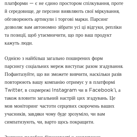
платформи — є не єдино простором спілкування, проте
й середовище, де персони виявляють свої міркування,
обговорюють артикули і торгові марки. Парсинг
дозволяє вам автономно зібрати усі ці відгуки, репліки
та позиції, щоб утаємничити, що про ваш продукт
кажуть люди.
Однією з найбільш загально поширених форм
парсингу соціальних мереж виступає разом згадування.
Пофантазуйте, що ви зможете вивчити, наскільки разів
повторюють вашу компанію отримує у в платформі
Twitter, в соцмережі Instagram чи в Facebook’і, а
також вловити загальний настрій цих згадувань. Це
мов моніторинг частоти серцевих скорочень ваших
учасників, завдяки чому буде зрозуміло, чи вам
симпатизують, чи, варто щось покращити.