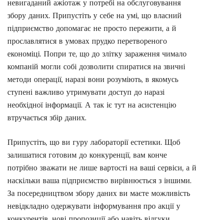
невигаданий ажіотаж у потребі на обслуговування
збору даних. Припустіть у себе на умі, що власний
підприємство допомагає не просто пережити, а й
прославлятися в умовах прудко перетвореного
економіці. Попри те, що до злітку зараження чимало
компаній могли собі дозволити спиратися на звичні
методи операції, наразі вони розуміють, в якомусь
ступені важливо утримувати доступ до наразі
необхідної інформації. А так іє тут на асистенцію
втручається збір даних.
Припустіть, що ви гуру лабораторії естетики. Щоб
залишатися готовим до конкуренції, вам конче
потрібно зважати не лише вартості на ваші сервіси, а й
наскільки ваша підприємство вирівнюється з іншими.
За посередництвом збору даних ви маєте можливість
невідкладно одержувати інформування про акції у
конкурентів, нові пропозиції або навіть відгуки