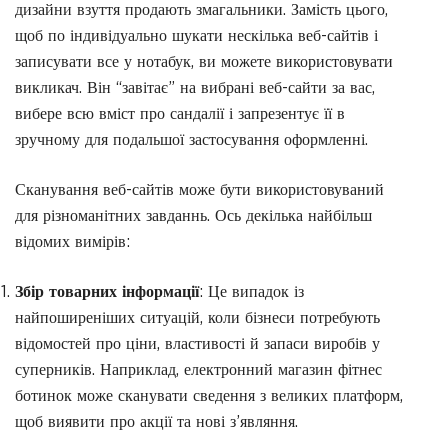
дизайни взуття продають змагальники. Замість цього,
щоб по індивідуально шукати нескілька веб-сайтів і
записувати все у нотабук, ви можете використовувати
викликач. Він “завітає” на вибрані веб-сайти за вас,
вибере всю вміст про сандалії і запрезентує її в
зручному для подальшої застосування оформленні.
Сканування веб-сайтів може бути використовуваний
для різноманітних завданнь. Ось декілька найбільш
відомих вимірів:
Збір товарних інформації
: Це випадок із
найпоширеніших ситуацій, коли бізнеси потребують
відомостей про ціни, властивості й запаси виробів у
суперників. Наприклад, електронний магазин фітнес
ботинок може сканувати сведення з великих платформ,
щоб виявити про акції та нові з’являння.