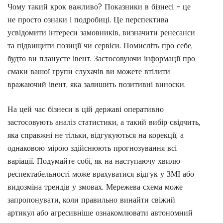
Чому такий крок важливо? Показники в бізнесі – це
не просто ознаки і подробиці. Це перспектива
усвідомити інтереси замовників, визначити ренесанси
та підвищити позиції чи сервіси. Помисліть про себе,
будто ви плануєте івент. Застосовуючи інформації про
смаки вашої групи слухачів ви можете втілити
вражаючий івент, яка залишить позитивні виноски.
На цей час бізнеси в цій державі оперативно
застосовують аналіз статистики, а такий вибір свідчить,
яка справжні не тільки, відгукуються на корекції, а
однаковою мірою здійснюють прогнозування всі
варіації. Подумайте собі, як на наступаючу хвилю
респектабельності може врахуватися відгук у ЗМІ або
видозміна трендів у змовах. Мережева схема може
запропонувати, коли правильно винайти свіжий
артикул або агресивніше ознакомлювати автономний