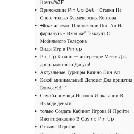
Почты%3F
Приложение Pin Up Bet – Ставки На
Спорт только Букмекерская Контора
📲скачиваемое Приложение Пин Ап На
фарцануть – Вход же” “аккаунт С
Мобильного Телефона
Виды Игр в Pin-up
Pin Up Казино — интересное Место Для
достопамятного Досуга!
Актуальные Турниры Казино Пин Ап
Какой минимальный Депозит Для принятия
Бонуса%3F”
Служба помощи Игроков И оказании В
Выводе деньги
только Создать Кабинет Игрока И Пройти
Идентификацию В Casino Pin Up
Отзывы Игроков