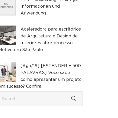
Informationen und
Anwendung
Aceleradora para escritórios
de Arquitetura e Design de
Interiores abre processo
eletivo em São Paulo
[Ago/19] [ESTENDER + 500
PALAVRAS] Você sabe
como apresentar um projeto
om sucesso? Confira!