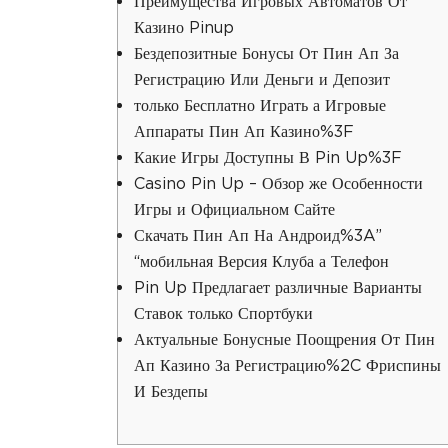
Преимущества Игровых Автоматов От
Казино Pinup
Бездепозитные Бонусы От Пин Ап За
Регистрацию Или Деньги и Депозит
только Бесплатно Играть а Игровые
Аппараты Пин Ап Казино%3F
Какие Игры Доступны В Pin Up%3F
Casino Pin Up – Обзор же Особенности
Игры и Официальном Сайте
Скачать Пин Ап На Андроид%3A”
“мобильная Версия Клуба а Телефон
Pin Up Предлагает различные Варианты
Ставок только Спортбуки
Актуальные Бонусные Поощрения От Пин
Ап Казино За Регистрацию%2C Фриспины
И Бездепы