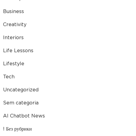
Business
Creativity
Interiors
Life Lessons
Lifestyle
Tech
Uncategorized
Sem categoria
AI Chatbot News
! Без рубрики