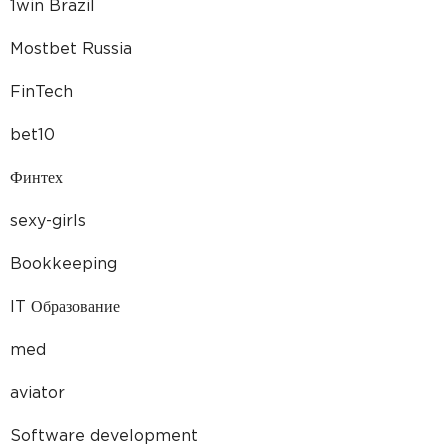
1win Brazil
Mostbet Russia
FinTech
bet10
Финтех
sexy-girls
Bookkeeping
IT Образование
med
aviator
Software development