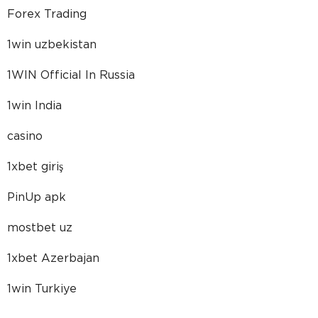
Forex Trading
1win uzbekistan
1WIN Official In Russia
1win India
casino
1xbet giriş
PinUp apk
mostbet uz
1xbet Azerbajan
1win Turkiye