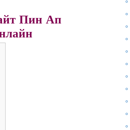
йт Пин Ап
Онлайн
p