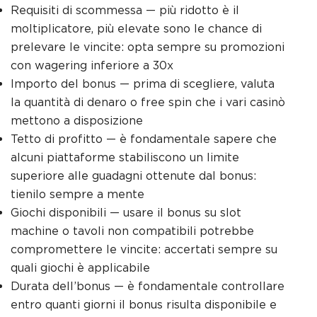
Requisiti di scommessa — più ridotto è il
moltiplicatore, più elevate sono le chance di
prelevare le vincite: opta sempre su promozioni
con wagering inferiore a 30x
Importo del bonus — prima di scegliere, valuta
la quantità di denaro o free spin che i vari casinò
mettono a disposizione
Tetto di profitto — è fondamentale sapere che
alcuni piattaforme stabiliscono un limite
superiore alle guadagni ottenute dal bonus:
tienilo sempre a mente
Giochi disponibili — usare il bonus su slot
machine o tavoli non compatibili potrebbe
compromettere le vincite: accertati sempre su
quali giochi è applicabile
Durata dell’bonus — è fondamentale controllare
entro quanti giorni il bonus risulta disponibile e