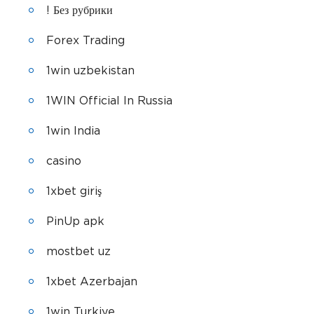
! Без рубрики
Forex Trading
1win uzbekistan
1WIN Official In Russia
1win India
casino
1xbet giriş
PinUp apk
mostbet uz
1xbet Azerbajan
1win Turkiye