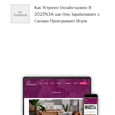
Как Устроено Онлайн-казино В
2023%3A как Они Зарабатывают а
Сколько Проигрывают Игрок