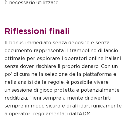
è necessario utilizzato
Riflessioni finali
Il bonus immediato senza deposito e senza
documento rappresenta il trampolino di lancio
ottimale per esplorare i operatori online italiani
senza dover rischiare il proprio denaro. Con un
po’ di cura nella selezione della piattaforma e
nella analisi delle regole, è possibile vivere
un’sessione di gioco protetta e potenzialmente
redditizia. Tieni sempre a mente di divertirti
sempre in modo sicuro e di affidarti unicamente
a operatori regolamentati dall’ADM.