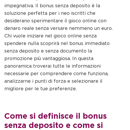
impegnativa. Il
bonus senza deposito
è la
soluzione perfetta per i neo iscritti che
desiderano sperimentare il gioco online con
denaro reale senza versare nemmeno un euro.
Chi vuole iniziare nel gioco online senza
spendere nulla scoprirà nel bonus immediato
senza deposito e senza documento la
promozione più vantaggiosa. In questa
panoramica troverai tutte le informazioni
necessarie per comprendere come funziona,
analizzarne i punti di forza e selezionare il
migliore per le tue preferenze.
Come si definisce il bonus
senza deposito e come si