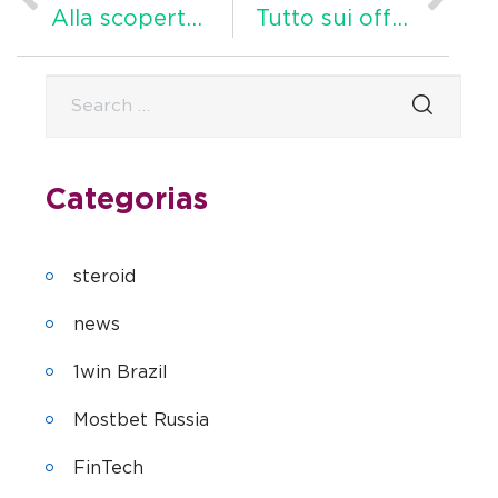
Alla scoperta dei slot bonus senza deposito 10 euro non aams: guida dettagliata per chi si avvicina a provare online in Italia
Tutto sui offerte casino: dalle promozioni di benvenuto ai vantaggi riservati per i iscritti affezionati
Categorias
steroid
news
1win Brazil
Mostbet Russia
FinTech