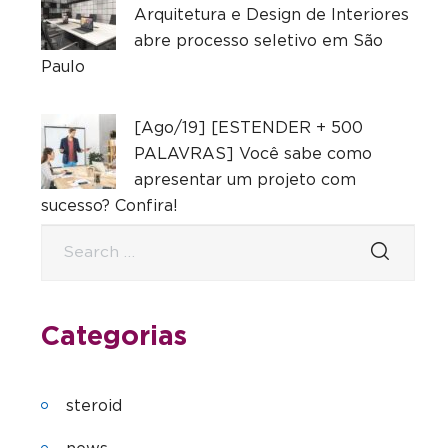
Arquitetura e Design de Interiores
abre processo seletivo em São
Paulo
[Ago/19] [ESTENDER + 500
PALAVRAS] Você sabe como
apresentar um projeto com
sucesso? Confira!
Categorias
steroid
news