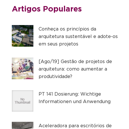
Artigos Populares
Conheça os princípios da
arquitetura sustentável e adote-os
em seus projetos
[Ago/19] Gestão de projetos de
arquitetura: como aumentar a
produtividade?
PT 141 Dosierung: Wichtige
Informationen und Anwendung
Aceleradora para escritórios de