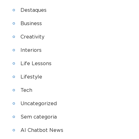
Destaques
Business
Creativity
Interiors
Life Lessons
Lifestyle
Tech
Uncategorized
Sem categoria
AI Chatbot News