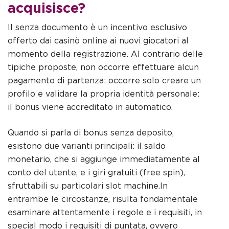
acquisisce?
Il senza documento è un incentivo esclusivo
offerto dai casinò online ai nuovi giocatori al
momento della registrazione. Al contrario delle
tipiche proposte, non occorre effettuare alcun
pagamento di partenza: occorre solo creare un
profilo e validare la propria identità personale:
il bonus viene accreditato in automatico.
Quando si parla di bonus senza deposito,
esistono due varianti principali: il saldo
monetario, che si aggiunge immediatamente al
conto del utente, e i giri gratuiti (free spin),
sfruttabili su particolari slot machine.In
entrambe le circostanze, risulta fondamentale
esaminare attentamente i regole e i requisiti, in
special modo i requisiti di puntata, ovvero