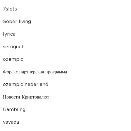
7slots
Sober living
lyrica
seroquel
ozempic
Форекс партнерская программа
ozempic nederland
Новости Криптовалют
Gambling
vavada