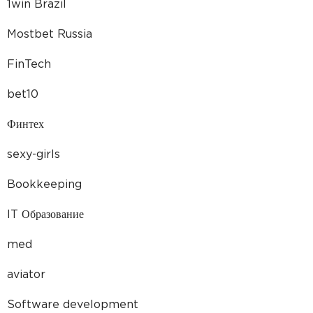
1win Brazil
Mostbet Russia
FinTech
bet10
Финтех
sexy-girls
Bookkeeping
IT Образование
med
aviator
Software development