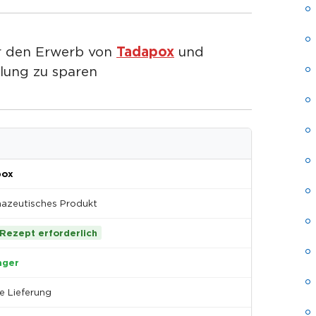
Tadapox
ür den Erwerb von
und
lung zu sparen
pox
azeutisches Produkt
 Rezept erforderlich
ager
e Lieferung