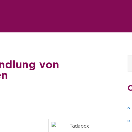
ndlung von
en
C