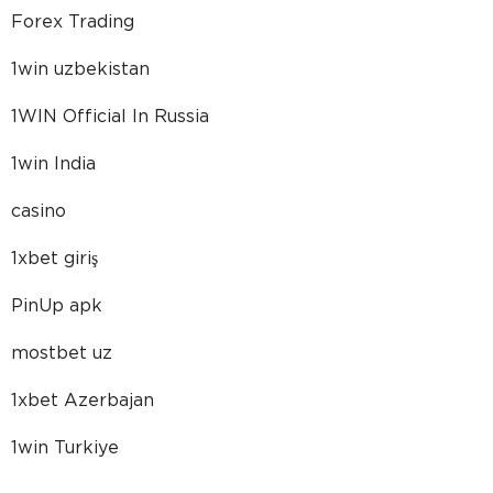
Forex Trading
1win uzbekistan
1WIN Official In Russia
1win India
casino
1xbet giriş
PinUp apk
mostbet uz
1xbet Azerbajan
1win Turkiye